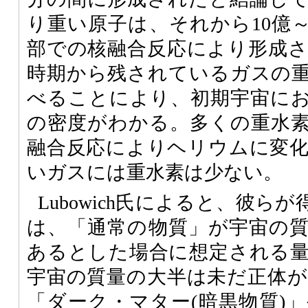
り重い原子は、それから10億～
部での核融合反応により形成
時期から残されているガスの
べることにより、初期宇宙に
の密度がわかる。多くの重水
融合反応によりヘリウムに変
いガスには重水素は少ない。
Lubowich氏によると、彼ら
は、「通常の物質」が宇宙の
あるとした場合に想定される
宇宙の質量の大半は未だ正体
「ダーク・マター(暗黒物質)