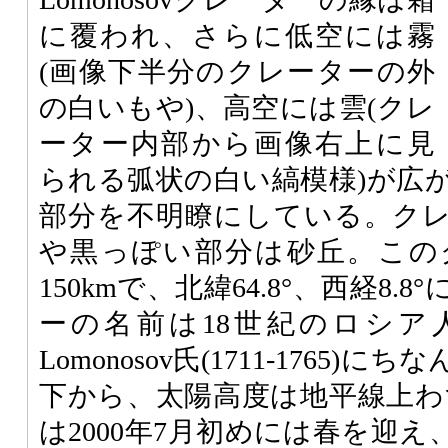
に覆われ、さらに低空には霧
(画像下半分のクレーターの外
の白いもや)、高空には雲(クレ
ーター内部から画像右上に見
られる弧状の白い縞模様)が広
部分を不明瞭にしている。ク
や黒っぽい部分は砂丘。この
150kmで、北緯64.8°、西経8
ーの名前は18世紀のロシア人化学
Lomonosov氏(1711-1765
下から、太陽高度は地平線上わず
は2000年7月初めには春を迎え、