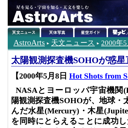
AstroArts
天文ニュース
2000年
太陽観測探査機SOHOが惑
【2000年5月8日
Hot Shots from 
NASAとヨーロッパ宇宙機関(
陽観測探査機SOHOが、地球・
んだ水星(Mercury)・木星(Jupit
を同時にとらえることに成功した