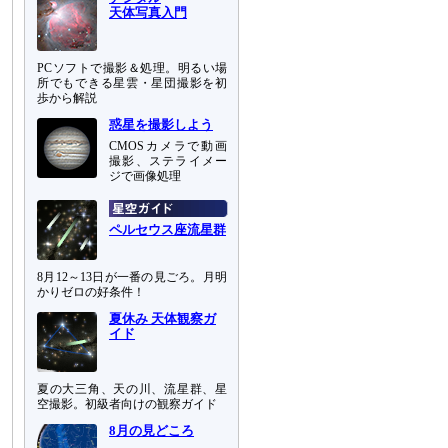
天体写真入門
PCソフトで撮影＆処理。明るい場
所でもできる星雲・星団撮影を初
歩から解説
惑星を撮影しよう
CMOSカメラで動画
撮影、ステライメー
ジで画像処理
ペルセウス座流星群
8月12～13日が一番の見ごろ。月明
かりゼロの好条件！
夏休み 天体観察ガ
イド
夏の大三角、天の川、流星群、星
空撮影。初級者向けの観察ガイド
8月の見どころ