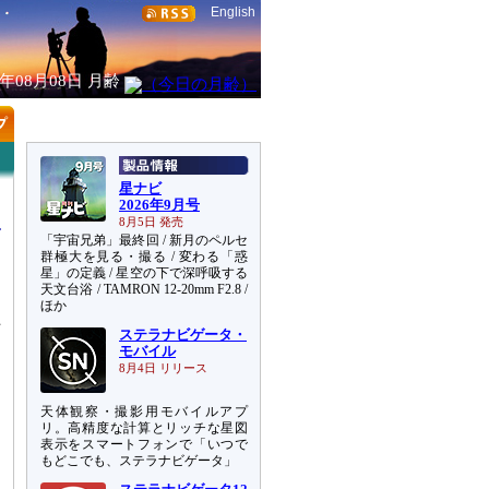
English
6年08月08日
月齢
星ナビ
2026年9月号
8月5日 発売
「宇宙兄弟」最終回 / 新月のペルセ
群極大を見る・撮る / 変わる「惑
星」の定義 / 星空の下で深呼吸する
天文台浴 / TAMRON 12-20mm F2.8 /
訓
ほか
上
ステラナビゲータ・
ト
モバイル
8月4日 リリース
天体観察・撮影用モバイルアプ
リ。高精度な計算とリッチな星図
表示をスマートフォンで「いつで
もどこでも、ステラナビゲータ」