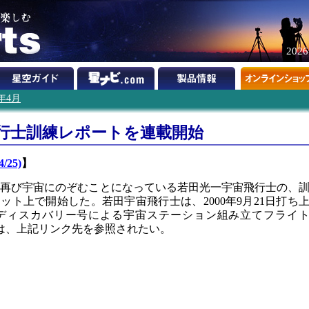
202
0年4月
飛行士訓練レポートを連載開始
/25)
】
は、再び宇宙にのぞむことになっている若田光一宇宙飛行士の、
ト上で開始した。若田宇宙飛行士は、2000年9月21日打ち
ディスカバリー号による宇宙ステーション組み立てフライ
詳細は、上記リンク先を参照されたい。