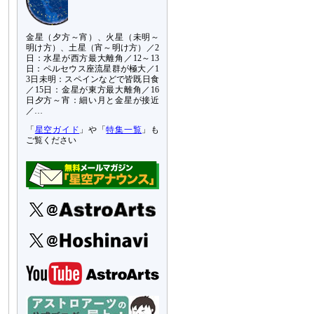
金星（夕方～宵）、火星（未明～
明け方）、土星（宵～明け方）／2
日：水星が西方最大離角／12～13
日：ペルセウス座流星群が極大／1
3日未明：スペインなどで皆既日食
／15日：金星が東方最大離角／16
日夕方～宵：細い月と金星が接近
／…
「
星空ガイド
」や「
特集一覧
」も
ご覧ください