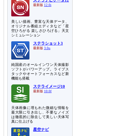
ステラナビゲータ12
最新版
12.0i
美しい描画、豊富な天体データ、
オリジナル番組エディタなど「星
空ひろがる 楽しさひろげる」天文
シミュレーション
ステラショット3
最新版
3.0o
純国産のオールインワン天体撮影
ソフトがパワーアップ。ライブス
タックやオートフォーカスなど新
機能も搭載
ステライメージ10
最新版
10.0f
天体画像に埋もれた微細な情報を
最大限に引き出し、不要なノイズ
は徹底的に除去して美しい天体写
真に仕上げる
星空ナビ