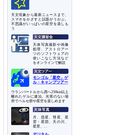
天文現象から最新ニュースまで、
スマホをかざすと話題がうかぶ。
不思議がいっぱいの星空を楽しも
う
天体写真撮影や画像
処理、アストロアー
ツのソフトウェアの
使いこなし方法など
をオンラインで解説
モンゴル「星空」ゲ
ル・キャンプツアー
ウランバートルから西へ250km以上
離れたゲルに連泊。光害のない場
所でペルセ群や星空を楽しめます
月、惑星、彗星、星
雲・星団、天の川、
星景、…
デジタル