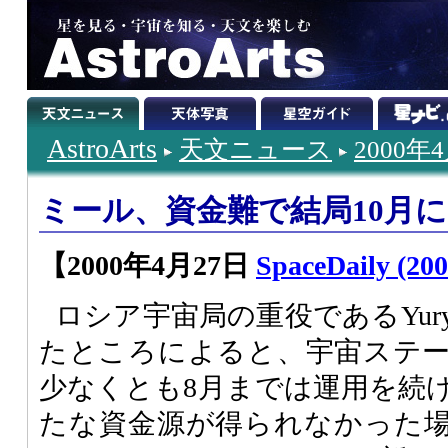
AstroArts
天文ニュース
2000年
ミール、資金難で結局10月に
【2000年4月27日
SpaceDaily (200
ロシア宇宙局の重役であるYury 
たところによると、宇宙ステ
少なくとも8月までは運用を続
たな資金源が得られなかった場