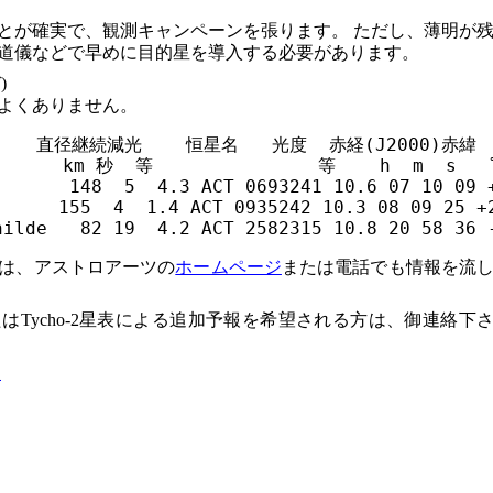
とが確実で、観測キャンペーンを張ります。 ただし、薄明が
道儀などで早めに目的星を導入する必要があります。
)
よくありません。
     直径継続減光    恒星名   光度  赤経(J2000)赤緯  
     km 秒  等               等    h  m  s   ﾟ
       148  5  4.3 ACT 0693241 10.6 07 10 09 +
      155  4  1.4 ACT 0935242 10.3 08 09 25 +2
は、アストロアーツの
ホームページ
または電話でも情報を流
Tycho-2星表による追加予報を希望される方は、御連絡下
報