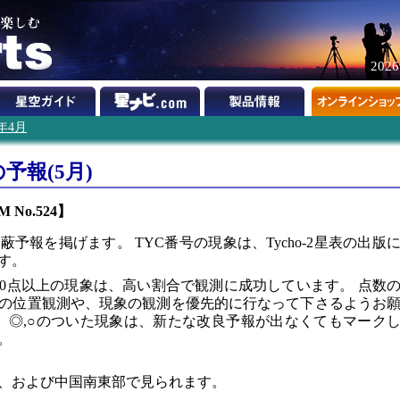
202
0年4月
予報(5月)
 No.524】
予報を掲げます。 TYC番号の現象は、Tycho-2星表の出版
す。
00点以上の現象は、高い割合で観測に成功しています。 点数
の位置観測や、現象の観測を優先的に行なって下さるようお
1です。◎,○のついた現象は、新たな改良予報が出なくてもマーク
。
、および中国南東部で見られます。