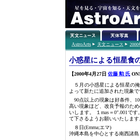
AstroArts
天文ニュース
200
小惑星による恒星食の
【2000年4月27日
佐藤 勲 氏
ONM
５月の小惑星による恒星の掩蔽
よって新たに追加された現象で
90点以上の現象は好条件、1
高い現象ほど、改良予報のため
いします。 １mas＝0".00
て下さるようお願いいたします
８日(Emma;エマ)
沖縄本島を中心とする南西諸島