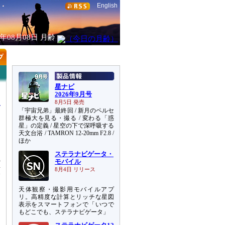
English
6年08月08日
月齢
星ナビ
2026年9月号
8月5日 発売
「宇宙兄弟」最終回 / 新月のペルセ
群極大を見る・撮る / 変わる「惑
星」の定義 / 星空の下で深呼吸する
天文台浴 / TAMRON 12-20mm F2.8 /
に
ほか
ステラナビゲータ・
の
モバイル
願
8月4日 リリース
し
天体観察・撮影用モバイルアプ
リ。高精度な計算とリッチな星図
表示をスマートフォンで「いつで
もどこでも、ステラナビゲータ」