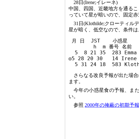
28日(Irene;イレーネ)
中国、四国、近畿地方を通るこ
っていて星が暗いので、固定赤
31日(Klothilde;クローティルデ
星が暗く、低空なので、条件は
 月 日  JST    小惑星  
        h  m 番号 名前   
  5  8 21 35  283 Emma
◎5 28 20 30   14 Irene
さらなる改良予報が出た場合
ます。
今年の小惑星食の予報、または
い。
参照
2000年の掩蔽の初期予