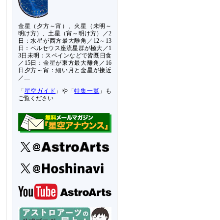
金星（夕方～宵）、火星（未明～
明け方）、土星（宵～明け方）／2
日：水星が西方最大離角／12～13
日：ペルセウス座流星群が極大／1
3日未明：スペインなどで皆既日食
／15日：金星が東方最大離角／16
日夕方～宵：細い月と金星が接近
／…
「
星空ガイド
」や「
特集一覧
」も
ご覧ください