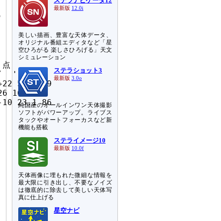
ステラナビゲータ12
最新版
12.0i
残
美しい描画、豊富な天体データ、
オリジナル番組エディタなど「星
空ひろがる 楽しさひろげる」天文
シミュレーション
点

ステラショット3
  '  数

最新版
3.0o
22 50.7 79

6 16.3 79

純国産のオールインワン天体撮影
ソフトがパワーアップ。ライブス
し
タックやオートフォーカスなど新
機能も搭載
ステライメージ10
さ
最新版
10.0f
天体画像に埋もれた微細な情報を
最大限に引き出し、不要なノイズ
は徹底的に除去して美しい天体写
真に仕上げる
星空ナビ