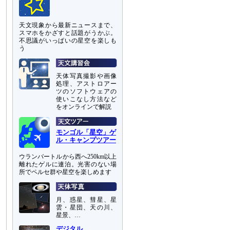
天文現象から最新ニュースまで、
スマホをかざすと話題がうかぶ。
不思議がいっぱいの星空を楽しも
う
天体写真撮影や画像
処理、アストロアー
ツのソフトウェアの
使いこなし方法など
をオンラインで解説
モンゴル「星空」ゲ
ル・キャンプツアー
ウランバートルから西へ250km以上
離れたゲルに連泊。光害のない場
所でペルセ群や星空を楽しめます
月、惑星、彗星、星
雲・星団、天の川、
星景、…
デジタル