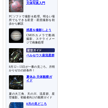
天体写真入門
PCソフトで撮影＆処理。明るい場
所でもできる星雲・星団撮影を初
歩から解説
惑星を撮影しよう
CMOSカメラで動画
撮影、ステライメー
ジで画像処理
ペルセウス座流星群
8月12～13日が一番の見ごろ。月明
かりゼロの好条件！
夏休み 天体観察ガ
イド
夏の大三角、天の川、流星群、星
空撮影。初級者向けの観察ガイド
8月の見どころ