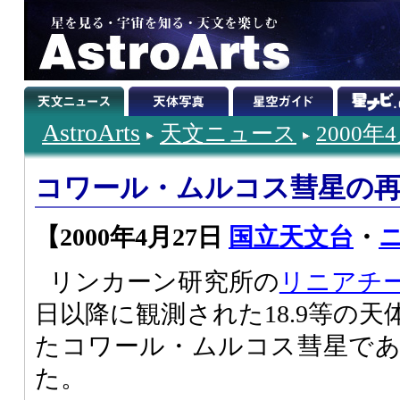
AstroArts
天文ニュース
2000年
コワール・ムルコス彗星の
【2000年4月27日
国立天文台
・
ニ
リンカーン研究所の
リニアチ
日以降に観測された18.9等の
たコワール・ムルコス彗星で
た。