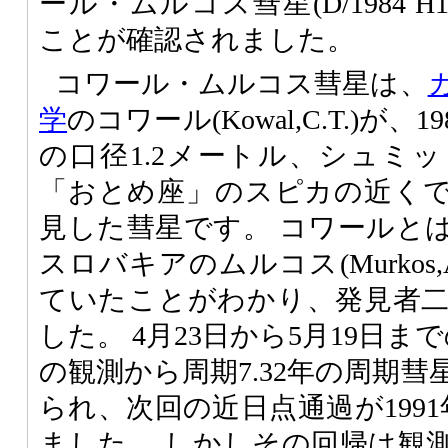
ール・ムルコス彗星(D/1984 H1 K
ことが確認されました。
コワール・ムルコス彗星は、
学
のコワール(Kowal,C.T.)が
の口径1.2メートル、シュミ
「おとめ座」のスピカの近くで
見した彗星です。 コワールと
スロバキアのムルコス(Murkos,
ていたことがわかり、発見者
した。 4月23日から5月19日
の観測から周期7.32年の周期
られ、次回の近日点通過が199
ました。 しかしその回帰は観