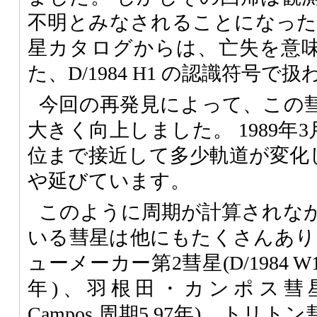
不明とみなされることになったの
星カタログからは、亡失を意
た、D/1984 H1 の認識符号
今回の再発見によって、この
大きく向上しました。 1989年3
位まで接近して多少軌道が変化し
や延びています。
このように周期が計算されな
いる彗星は他にもたくさんあり
ューメーカー第2彗星(D/1984 W1 S
年)、羽根田・カンポス彗星(D/19
Campos,周期5.97年)、トリトン彗星(D