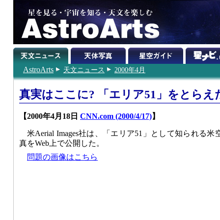
AstroArts
天文ニュース
2000年4月
真実はここに? 「エリア51」をとら
【2000年4月18日
CNN.com (2000/4/17)
】
米Aerial Images社は、「エリア51」として知ら
真をWeb上で公開した。
問題の画像はこちら