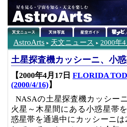
AstroArts
天文ニュース
2000年
土星探査機カッシーニ、小惑
【2000年4月17日
FLORIDA TODA
(2000/4/16)
】
NASAの土星探査機カッシーニ(Ca
火星～木星間にある小惑星帯
惑星帯を通過中にカッシーニは2685