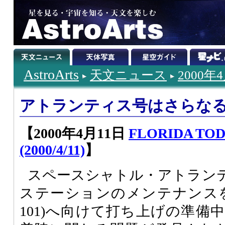
AstroArts
天文ニュース
2000年
アトランティス号はさらな
【2000年4月11日
FLORIDA TODA
(2000/4/11)
】
スペースシャトル・アトラン
ステーションのメンテナンスを行
101)へ向けて打ち上げの準備