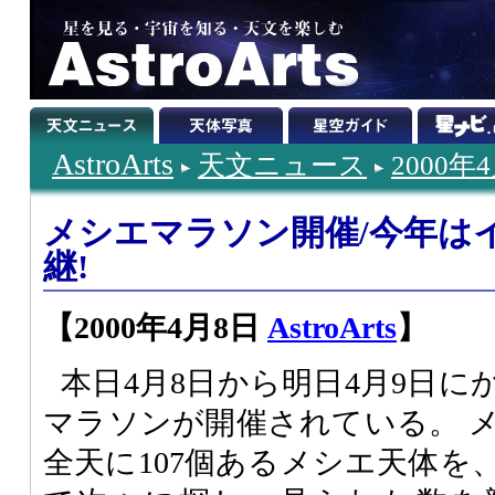
AstroArts
天文ニュース
2000年
メシエマラソン開催/今年は
継!
【2000年4月8日
AstroArts
】
本日4月8日から明日4月9日
マラソンが開催されている。 
全天に107個あるメシエ天体を