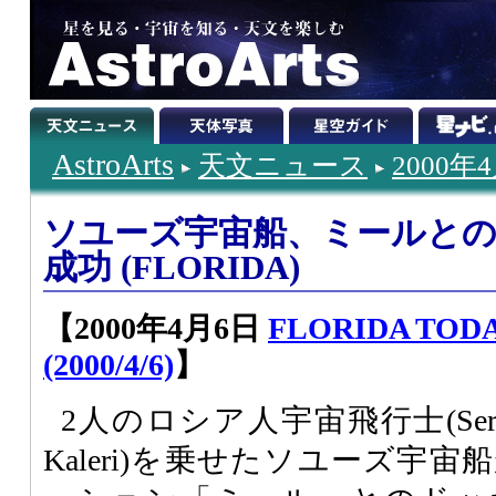
AstroArts
天文ニュース
2000年
ソユーズ宇宙船、ミールと
成功 (FLORIDA)
【2000年4月6日
FLORIDA TODAY
(2000/4/6)
】
2人のロシア人宇宙飛行士(Sergei Zal
Kaleri)を乗せたソユーズ宇