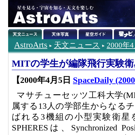
AstroArts
天文ニュース
2000年
MITの学生が編隊飛行実験衛星
【2000年4月5日
SpaceDaily (2000
マサチューセッツ工科大学(M
属する13人の学部生からなるチー
ばれる3機組の小型実験衛星
SPHERESは、Synchronized Posit