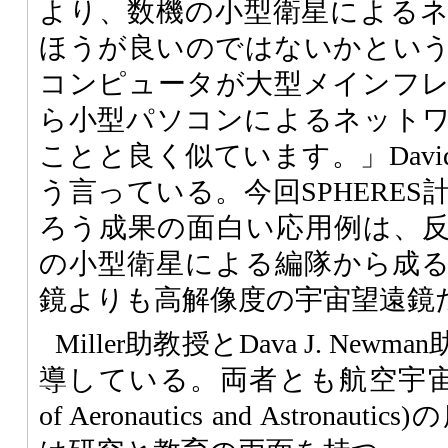
より、数機の小型衛星による
ほうが良いのではないかとい
コンピュータが大型メインフ
ら小型パソコンによるネット
ことと良く似ています。」David W
う言っている。今回SPHERE
ろう成果の面白い応用例は、
の小型衛星による編隊から成
鏡よりも高解像度の宇宙望遠鏡
Miller助教授とDava J. Ne
導している。両者とも航空宇宙航法学
of Aeronautics and Astronau