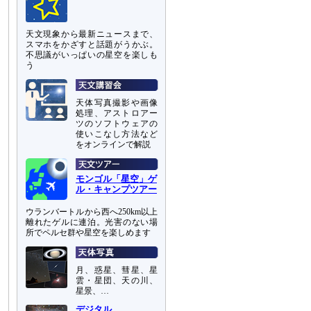
天文現象から最新ニュースまで、
スマホをかざすと話題がうかぶ。
不思議がいっぱいの星空を楽しも
う
天体写真撮影や画像
処理、アストロアー
ツのソフトウェアの
使いこなし方法など
をオンラインで解説
モンゴル「星空」ゲ
ル・キャンプツアー
ウランバートルから西へ250km以上
離れたゲルに連泊。光害のない場
所でペルセ群や星空を楽しめます
月、惑星、彗星、星
雲・星団、天の川、
星景、…
デジタル