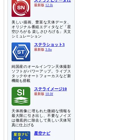
ステラナビゲータ12
最新版
12.0i
象
美しい描画、豊富な天体データ、
は
オリジナル番組エディタなど「星
空ひろがる 楽しさひろげる」天文
シミュレーション
い
ステラショット3
最新版
3.0o
周
純国産のオールインワン天体撮影
ス
ソフトがパワーアップ。ライブス
タックやオートフォーカスなど新
機能も搭載
ステライメージ10
最新版
10.0f
天体画像に埋もれた微細な情報を
最大限に引き出し、不要なノイズ
は徹底的に除去して美しい天体写
真に仕上げる
星空ナビ