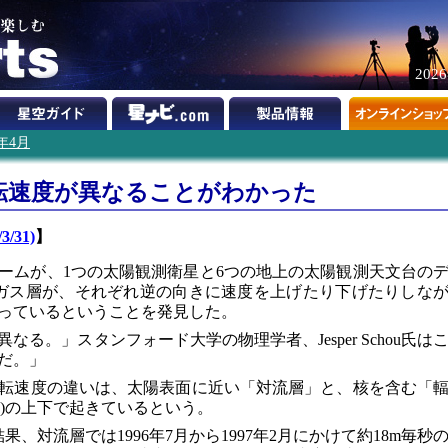
202
0年4月
転速度が異なることがわかった
3/31)
】
ームが、1つの太陽観測衛星と6つの地上の太陽観測天文台の
ガス層が、それぞれ逆の向きに速度を上げたり下げたりしな
っているということを発見した。
る。」スタンフォード大学の物理学者、Jesper Schou氏は
だ。」
転速度の違いは、太陽表面に近い「対流層」と、核を含む「
ine")の上下で起きているという。
、対流層では1996年7月から1997年2月にかけて約18m毎秒