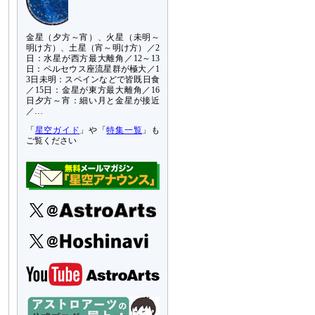
金星（夕方～宵）、火星（未明～
明け方）、土星（宵～明け方）／2
日：水星が西方最大離角／12～13
日：ペルセウス座流星群が極大／1
3日未明：スペインなどで皆既日食
／15日：金星が東方最大離角／16
日夕方～宵：細い月と金星が接近
／…
「
星空ガイド
」や「
特集一覧
」も
ご覧ください