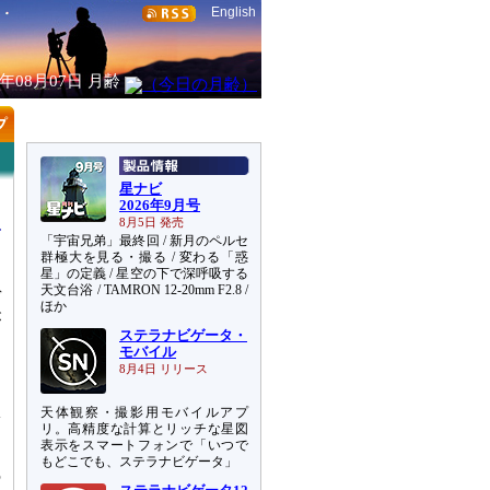
English
6年08月07日
月齢
星ナビ
2026年9月号
8月5日 発売
「宇宙兄弟」最終回 / 新月のペルセ
群極大を見る・撮る / 変わる「惑
星」の定義 / 星空の下で深呼吸する
天文台浴 / TAMRON 12-20mm F2.8 /
デ
ほか
が
ステラナビゲータ・
モバイル
こ
8月4日 リリース
天体観察・撮影用モバイルアプ
輻
リ。高精度な計算とリッチな星図
表示をスマートフォンで「いつで
もどこでも、ステラナビゲータ」
の