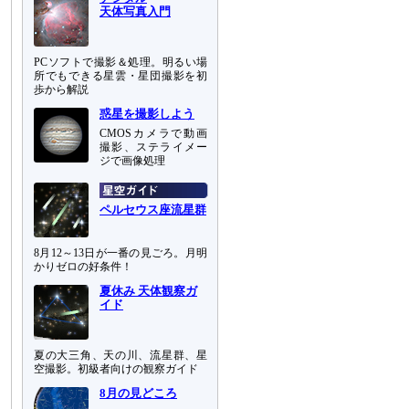
天体写真入門
PCソフトで撮影＆処理。明るい場
所でもできる星雲・星団撮影を初
歩から解説
惑星を撮影しよう
CMOSカメラで動画
撮影、ステライメー
ジで画像処理
ペルセウス座流星群
8月12～13日が一番の見ごろ。月明
かりゼロの好条件！
夏休み 天体観察ガ
イド
夏の大三角、天の川、流星群、星
空撮影。初級者向けの観察ガイド
8月の見どころ