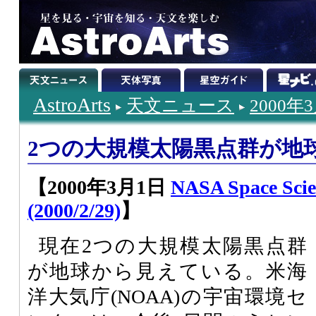
AstroArts
天文ニュース
2000年
2つの大規模太陽黒点群が地
【2000年3月1日
NASA Space Sci
(2000/2/29)
】
現在2つの大規模太陽黒点群
が地球から見えている。米海
洋大気庁(NOAA)の宇宙環境セ