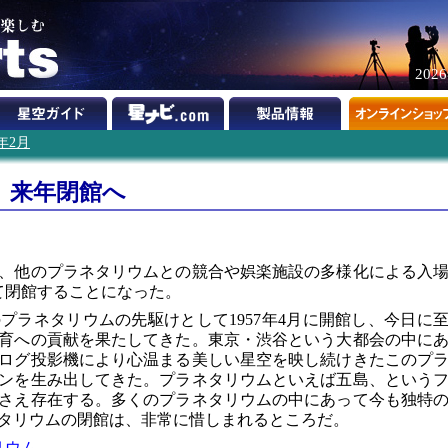
202
0年2月
、来年閉館へ
、他のプラネタリウムとの競合や娯楽施設の多様化による入
て閉館することになった。
プラネタリウムの先駆けとして1957年4月に開館し、今日に
育への貢献を果たしてきた。東京・渋谷という大都会の中に
ログ投影機により心温まる美しい星空を映し続けきたこのプ
ンを生み出してきた。プラネタリウムといえば五島、という
さえ存在する。多くのプラネタリウムの中にあって今も独特
タリウムの閉館は、非常に惜しまれるところだ。
リウム