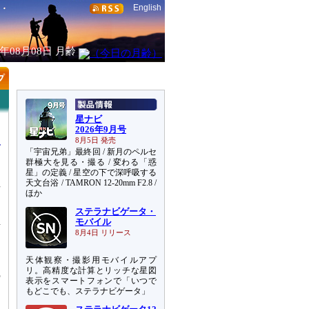
English
6年08月08日
月齢
星ナビ
2026年9月号
8月5日 発売
「宇宙兄弟」最終回 / 新月のペルセ
群極大を見る・撮る / 変わる「惑
星」の定義 / 星空の下で深呼吸する
天文台浴 / TAMRON 12-20mm F2.8 /
場
ほか
ステラナビゲータ・
至
モバイル
あ
8月4日 リリース
ラ
天体観察・撮影用モバイルアプ
フ
リ。高精度な計算とリッチな星図
の
表示をスマートフォンで「いつで
もどこでも、ステラナビゲータ」