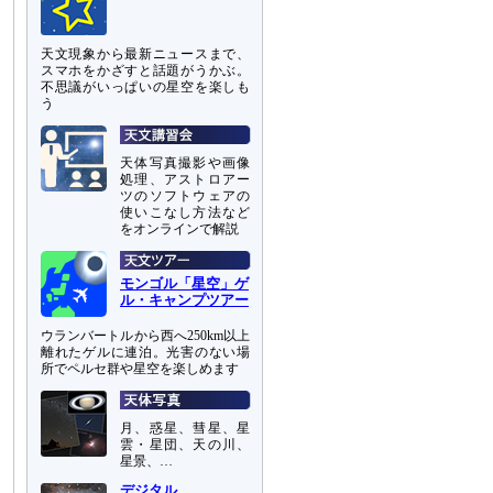
天文現象から最新ニュースまで、
スマホをかざすと話題がうかぶ。
不思議がいっぱいの星空を楽しも
う
天体写真撮影や画像
処理、アストロアー
ツのソフトウェアの
使いこなし方法など
をオンラインで解説
モンゴル「星空」ゲ
ル・キャンプツアー
ウランバートルから西へ250km以上
離れたゲルに連泊。光害のない場
所でペルセ群や星空を楽しめます
月、惑星、彗星、星
雲・星団、天の川、
星景、…
デジタル