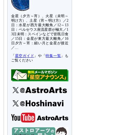
金星（夕方～宵）、火星（未明～
明け方）、土星（宵～明け方）／2
日：水星が西方最大離角／12～13
日：ペルセウス座流星群が極大／1
3日未明：スペインなどで皆既日食
／15日：金星が東方最大離角／16
日夕方～宵：細い月と金星が接近
／…
「
星空ガイド
」や「
特集一覧
」も
ご覧ください