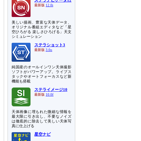
ステラナビゲータ12
最新版
12.0i
美しい描画、豊富な天体データ、
オリジナル番組エディタなど「星
空ひろがる 楽しさひろげる」天文
シミュレーション
ステラショット3
最新版
3.0o
純国産のオールインワン天体撮影
ソフトがパワーアップ。ライブス
タックやオートフォーカスなど新
機能も搭載
ステライメージ10
最新版
10.0f
天体画像に埋もれた微細な情報を
最大限に引き出し、不要なノイズ
は徹底的に除去して美しい天体写
真に仕上げる
星空ナビ