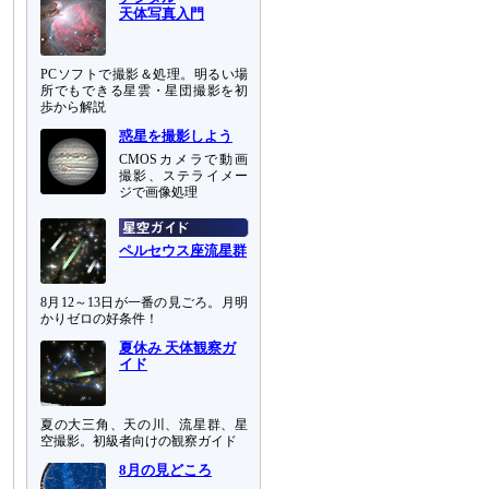
天体写真入門
PCソフトで撮影＆処理。明るい場
所でもできる星雲・星団撮影を初
歩から解説
惑星を撮影しよう
CMOSカメラで動画
撮影、ステライメー
ジで画像処理
ペルセウス座流星群
8月12～13日が一番の見ごろ。月明
かりゼロの好条件！
夏休み 天体観察ガ
イド
夏の大三角、天の川、流星群、星
空撮影。初級者向けの観察ガイド
8月の見どころ