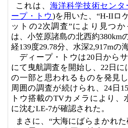
これは、
海洋科学技術センタ
ープ・トウ
)を用いた、“H-II
ットの2次調査”により見つ
は、小笠原諸島の北西約380kmの北
経139度29.78分、水深2,917
ディープ・トウは20日から
にて曳航調査を開始し、22日には
の一部と思われるものを発見
周囲の調査が続けられ、24日1
トウ搭載のTVカメラにより、水
に沈むLE-7が確認された。
まさに、“大海にばらまかれた