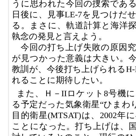
うに思われた今回の捜索である
日後に、見事LE-7を見つけだ
る。まさに、軌道計算と海洋探査
執念の発見と言えよう。
今回の打ち上げ失敗の原因究明
が見つかった意義は大きい。
教訓が、今後打ち上げられるH-
れることに期待したい。
また、Ｈ－IIロケット8号機
る予定だった気象衛星“ひまわり
目的衛星(MTSAT)は、200
ことになった。打ち上げは、