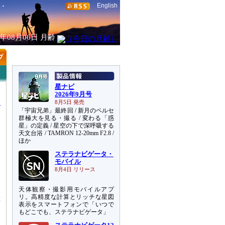
English
6年08月06日
月齢
星ナビ
2026年9月号
8月5日 発売
「宇宙兄弟」最終回 / 新月のペルセ
群極大を見る・撮る / 変わる「惑
星」の定義 / 星空の下で深呼吸する
天文台浴 / TAMRON 12-20mm F2.8 /
こ
ほか
、
ステラナビゲータ・
と
モバイル
ら
8月4日 リリース
な
天体観察・撮影用モバイルアプ
リ。高精度な計算とリッチな星図
等
表示をスマートフォンで「いつで
な
もどこでも、ステラナビゲータ」
め