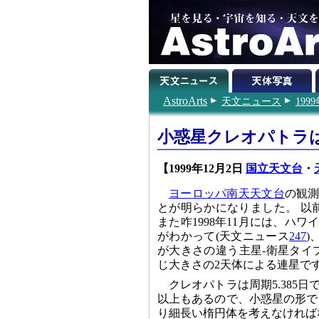
AstroArts
天文ニュース
199
小惑星クレオパトラ
【1999年12月2日
国立天文台
・
ヨーロッパ南天天文台
の観測
とが明らかになりました。 以前
また咋1998年11月には、ハ
がわかって(天文ニュース
247
)
が大きさの違う主星-衛星タイ
じ大きさの2天体による連星で
クレオパトラは周期5.385
以上もあるので、小惑星の形でこ
り細長い楕円体を考えなければ