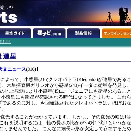
202
9年12月
は連星
天文ニュース
(310)】
によって、小惑星(216)クレオパトラ(Kleopatra)が連星である
、木星探査機ガリレオが小惑星(243)イーダに衛星を発見し
ワイの地上観測により小惑星(45)ユージェニアにも衛星のあるこ
、小惑星にも衛星が確認される時代になってきました。 これ
プであるのに対し、今回確認されたクレオパトラは、ほぼお
す。
日で変光することがわかっています。 しかし、その変光の幅は1
れを説明するには、軸の長さの比がが3.4対1.3対1というか
なりませんでした。 こんなに細長い形が安定して存在するた