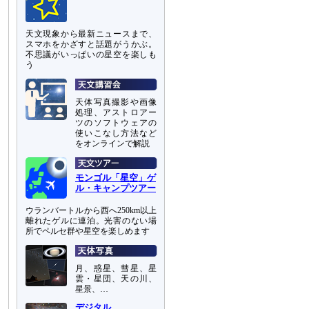
天文現象から最新ニュースまで、
スマホをかざすと話題がうかぶ。
不思議がいっぱいの星空を楽しも
う
天体写真撮影や画像
処理、アストロアー
ツのソフトウェアの
使いこなし方法など
をオンラインで解説
モンゴル「星空」ゲ
ル・キャンプツアー
ウランバートルから西へ250km以上
離れたゲルに連泊。光害のない場
所でペルセ群や星空を楽しめます
月、惑星、彗星、星
雲・星団、天の川、
星景、…
デジタル