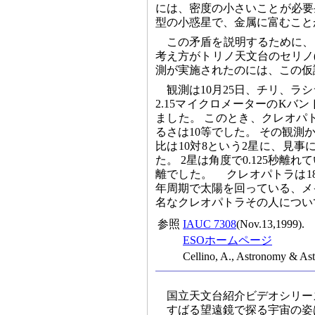
には、密度の小さいことが必要
型の小惑星で、金属に富むこと
この矛盾を説明するために、
考え方がトリノ天文台のセリノ(C
測が実施されたのには、この仮
観測は10月25日、チリ、ラ
2.15マイクロメーターのKバンド
ました。 このとき、クレオパ
るさは10等でした。 その観
比は10対8という2星に、見
た。 2星は角度で0.125秒離
離でした。 クレオパトラは1880年
年周期で太陽を回っている、メ
名なクレオパトラその人につい
参照
IAUC 7308
(Nov.13,1999).
ESOホームページ
Cellino, A., Astronomy & As
国立天文台紹介ビデオシリー
すばる望遠鏡で探る宇宙の姿は