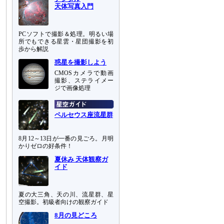
天体写真入門
PCソフトで撮影＆処理。明るい場
所でもできる星雲・星団撮影を初
歩から解説
惑星を撮影しよう
CMOSカメラで動画
撮影、ステライメー
ジで画像処理
ペルセウス座流星群
8月12～13日が一番の見ごろ。月明
かりゼロの好条件！
夏休み 天体観察ガ
イド
夏の大三角、天の川、流星群、星
空撮影。初級者向けの観察ガイド
8月の見どころ