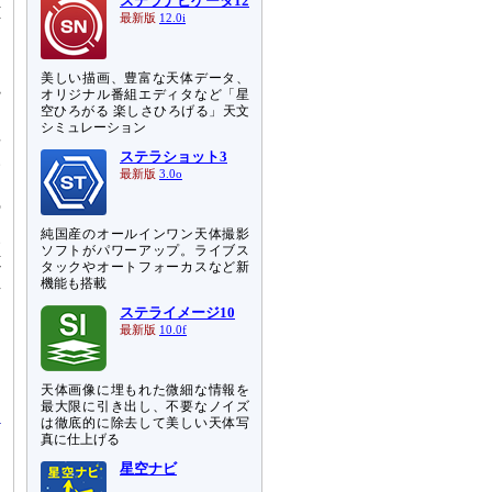
ステラナビゲータ12
M
最新版
12.0i
う
美しい描画、豊富な天体データ、
観
オリジナル番組エディタなど「星
空ひろがる 楽しさひろげる」天文
シミュレーション
長
ステラショット3
い
最新版
3.0o
明
の
し
純国産のオールインワン天体撮影
距
ソフトがパワーアップ。ライブス
タックやオートフォーカスなど新
7
機能も搭載
有
ステライメージ10
最新版
10.0f
天体画像に埋もれた微細な情報を
最大限に引き出し、不要なノイズ
は徹底的に除去して美しい天体写
真に仕上げる
星空ナビ
を