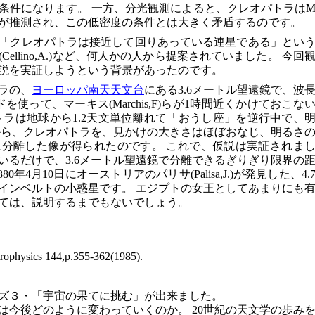
条件になります。 一方、分光観測によると、クレオパトラは
が推測され、この低密度の条件とは大きく矛盾するのです。
「クレオパトラは接近して回りあっている連星である」とい
ellino,A.)など、何人かの人から提案されていました。 今回
説を実証しようという背景があったのです。
シラの、
ヨーロッパ南天天文台
にある3.6メートル望遠鏡で、波
を使って、マーキス(Marchis,F)らが1時間近くかけておこな
トラは地球から1.2天文単位離れて「おうし座」を逆行中で、
測から、クレオパトラを、見かけの大きさはほぼおなじ、明るさ
事に分離した像が得られたのです。 これで、仮説は実証されま
れているだけで、3.6メートル望遠鏡で分離できるぎりぎり限界の
4月10日にオーストリアのパリサ(Palisa,J.)が発見した、4.
インベルトの小惑星です。 エジプトの女王としてあまりにも
ては、説明するまでもないでしょう。
trophysics 144,p.355-362(1985).
ズ３・「宇宙の果てに挑む」が出来ました。
今後どのように変わっていくのか。 20世紀の天文学の歩み