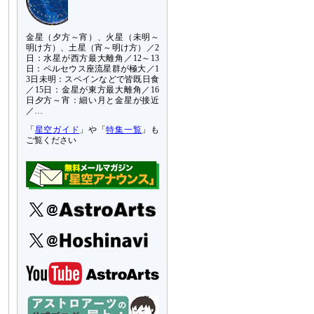
金星（夕方～宵）、火星（未明～
明け方）、土星（宵～明け方）／2
日：水星が西方最大離角／12～13
日：ペルセウス座流星群が極大／1
3日未明：スペインなどで皆既日食
／15日：金星が東方最大離角／16
日夕方～宵：細い月と金星が接近
／…
「
星空ガイド
」や「
特集一覧
」も
ご覧ください