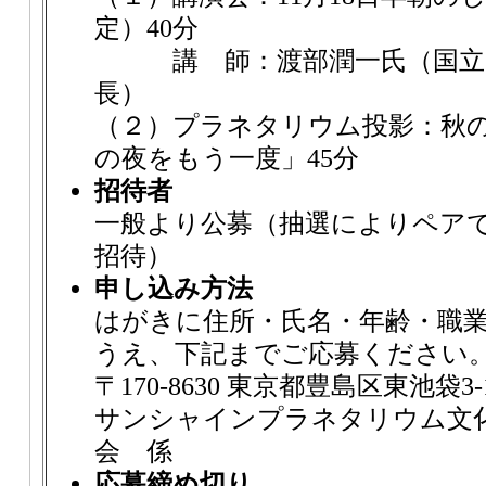
定）40分
講 師：渡部潤一氏（国立天
長）
（２）プラネタリウム投影：秋
の夜をもう一度」45分
招待者
一般より公募（抽選によりペアで7
招待）
申し込み方法
はがきに住所・氏名・年齢・職
うえ、下記までご応募ください
〒170-8630 東京都豊島区東池袋3-1
サンシャインプラネタリウム文
会 係
応募締め切り