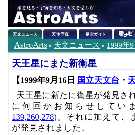
AstroArts
天文ニュース
1999年
天王星にまた新衛星
【1999年9月16日
国立天文台
・
天王星に新たに衛星が発見さ
に何回かお知らせしていま
139
,
260
,
278
)。それに加えて、
が発見されました。