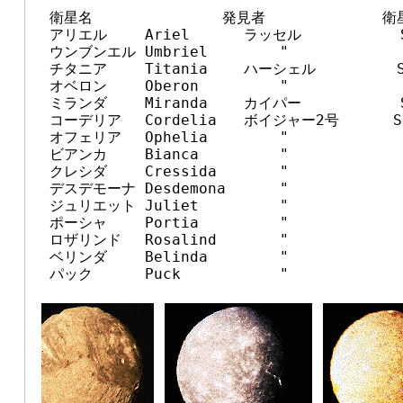
　衛星名　　　　　　　　　発見者             衛星
　アリエル　　 Ariel      ラッセル           
　ウンブンエル Umbriel        "              
　チタニア　　 Titania    ハーシェル         S
　オベロン　　 Oberon         "            
　ミランダ　　 Miranda    カイパー           S/1
　コーデリア　 Cordelia   ボイジャー2号      S
　オフェリア　 Ophelia        "

　ビアンカ　　 Bianca         "

　クレシダ　　 Cressida       "

　デスデモーナ Desdemona      "

　ジュリエット Juliet         "

　ポーシャ　　 Portia         "

　ロザリンド　 Rosalind       "

　ベリンダ　　 Belinda        "
