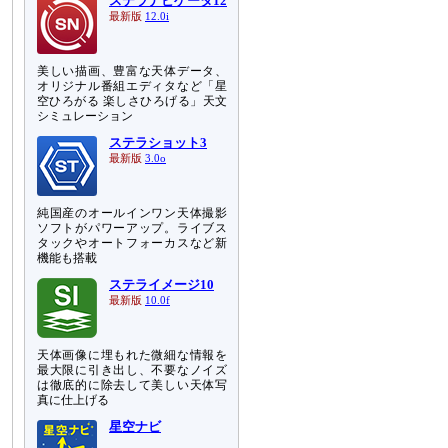
ステラナビゲータ12
最新版
12.0i
美しい描画、豊富な天体データ、
オリジナル番組エディタなど「星
空ひろがる 楽しさひろげる」天文
シミュレーション
ステラショット3
最新版
3.0o
純国産のオールインワン天体撮影
ソフトがパワーアップ。ライブス
タックやオートフォーカスなど新
機能も搭載
ステライメージ10
最新版
10.0f
天体画像に埋もれた微細な情報を
最大限に引き出し、不要なノイズ
は徹底的に除去して美しい天体写
真に仕上げる
星空ナビ