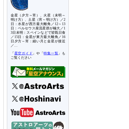
金星（夕方～宵）、火星（未明～
明け方）、土星（宵～明け方）／2
日：水星が西方最大離角／12～13
日：ペルセウス座流星群が極大／1
3日未明：スペインなどで皆既日食
／15日：金星が東方最大離角／16
日夕方～宵：細い月と金星が接近
／…
「
星空ガイド
」や「
特集一覧
」も
ご覧ください