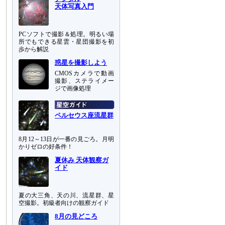
天体写真入門
PCソフトで撮影＆処理。明るい場
所でもできる星雲・星団撮影を初
歩から解説
惑星を撮影しよう
CMOSカメラで動画
撮影、ステライメー
ジで画像処理
ペルセウス座流星群
8月12～13日が一番の見ごろ。月明
かりゼロの好条件！
夏休み 天体観察ガ
イド
夏の大三角、天の川、流星群、星
空撮影。初級者向けの観察ガイド
8月の見どころ