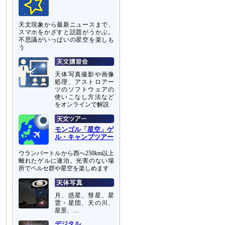
天文現象から最新ニュースまで、
スマホをかざすと話題がうかぶ。
不思議がいっぱいの星空を楽しも
う
天体写真撮影や画像
処理、アストロアー
ツのソフトウェアの
使いこなし方法など
をオンラインで解説
モンゴル「星空」ゲ
ル・キャンプツアー
ウランバートルから西へ250km以上
離れたゲルに連泊。光害のない場
所でペルセ群や星空を楽しめます
月、惑星、彗星、星
雲・星団、天の川、
星景、…
デジタル