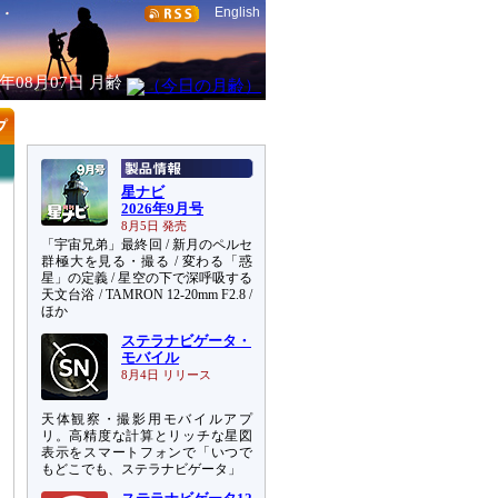
English
6年08月07日
月齢
星ナビ
2026年9月号
8月5日 発売
「宇宙兄弟」最終回 / 新月のペルセ
群極大を見る・撮る / 変わる「惑
星」の定義 / 星空の下で深呼吸する
天文台浴 / TAMRON 12-20mm F2.8 /
ほか
ステラナビゲータ・
モバイル
8月4日 リリース
天体観察・撮影用モバイルアプ
リ。高精度な計算とリッチな星図
表示をスマートフォンで「いつで
もどこでも、ステラナビゲータ」