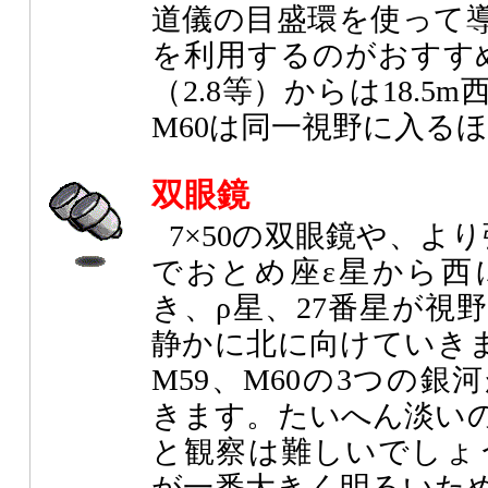
道儀の目盛環を使って
を利用するのがおすす
（2.8等）からは18.5m
M60は同一視野に入る
双眼鏡
7×50の双眼鏡や、より
でおとめ座ε星から西
き、ρ星、27番星が視
静かに北に向けていきま
M59、M60の3つの
きます。たいへん淡い
と観察は難しいでしょう
が一番大きく明るいた