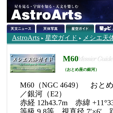
AstroArts
星空ガイド
メシエ天
M60
（おとめ座の銀河）
M60（NGC 4649） おと
／銀河（E2）
赤経 12h43.7m 赤緯 +11°33
等級 9.8等 視直径 7′×6′ 