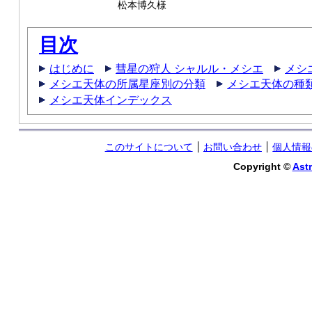
松本博久様
目次
はじめに
彗星の狩人 シャルル・メシエ
メシ
メシエ天体の所属星座別の分類
メシエ天体の種
メシエ天体インデックス
このサイトについて
お問い合わせ
個人情報
Copyright ©
Astr