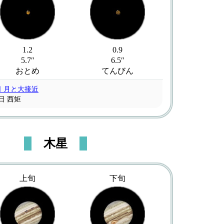
1.2
0.9
5.7″
6.5″
おとめ
てんびん
日 月と大接近
0日 西矩
木星
上旬
下旬