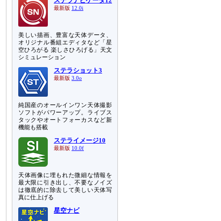
ステラナビゲータ12
最新版
12.0i
美しい描画、豊富な天体データ、
オリジナル番組エディタなど「星
空ひろがる 楽しさひろげる」天文
シミュレーション
ステラショット3
最新版
3.0o
純国産のオールインワン天体撮影
ソフトがパワーアップ。ライブス
タックやオートフォーカスなど新
機能も搭載
ステライメージ10
最新版
10.0f
天体画像に埋もれた微細な情報を
最大限に引き出し、不要なノイズ
は徹底的に除去して美しい天体写
真に仕上げる
星空ナビ