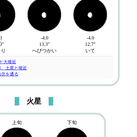
.1
-4.0
-4.0
0″
13.3″
12.7″
そり
へびつかい
いて
星と大接近
月、土星と接近
の北を通る
火星
上旬
下旬