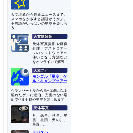
天文現象から最新ニュースまで、
スマホをかざすと話題がうかぶ。
不思議がいっぱいの星空を楽しも
う
天体写真撮影や画像
処理、アストロアー
ツのソフトウェアの
使いこなし方法など
をオンラインで解説
モンゴル「星空」ゲ
ル・キャンプツアー
ウランバートルから西へ250km以上
離れたゲルに連泊。光害のない場
所でペルセ群や星空を楽しめます
月、惑星、彗星、星
雲・星団、天の川、
星景、…
デジタル