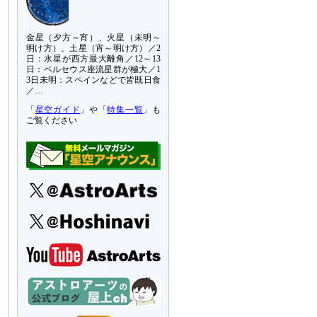
金星（夕方～宵）、火星（未明～
明け方）、土星（宵～明け方）／2
日：水星が西方最大離角／12～13
日：ペルセウス座流星群が極大／1
3日未明：スペインなどで皆既日食
／…
「
星空ガイド
」や「
特集一覧
」も
ご覧ください