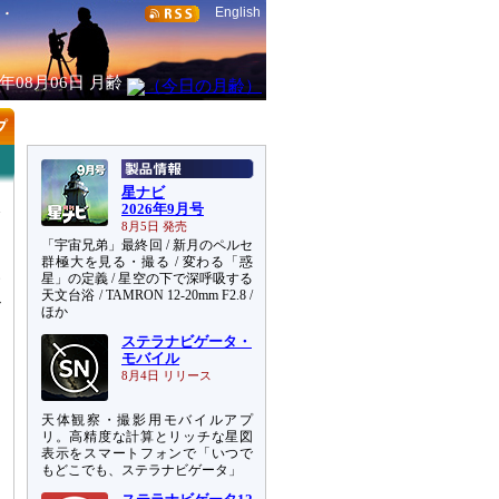
English
6年08月06日
月齢
星ナビ
2026年9月号
金
8月5日 発売
起
「宇宙兄弟」最終回 / 新月のペルセ
群極大を見る・撮る / 変わる「惑
星」の定義 / 星空の下で深呼吸する
す
天文台浴 / TAMRON 12-20mm F2.8 /
ル
ほか
ステラナビゲータ・
る
モバイル
8月4日 リリース
天体観察・撮影用モバイルアプ
リ。高精度な計算とリッチな星図
表示をスマートフォンで「いつで
もどこでも、ステラナビゲータ」