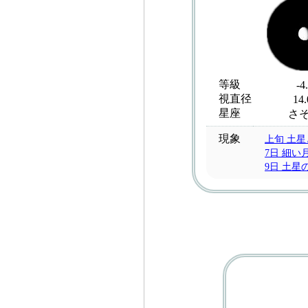
等級
-4
視直径
14.
星座
さ
現象
上旬 土
7日 細い
9日 土星