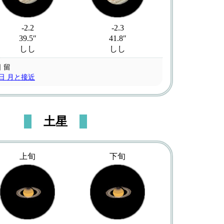
-2.2
-2.3
39.5″
41.8″
しし
しし
日 留
7日 月と接近
土星
上旬
下旬