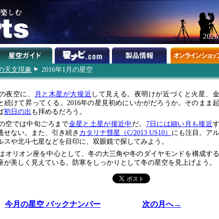
202
年の天文現象
2016年1月の星空
の夜空に、
月と木星が大接近
して見える。夜明けが近づくと火星、
と続けて昇ってくる。2016年の星見初めにいかがだろうか。そのまま
ば
初日の出
も拝めるだろう。
の空では中旬ごろまで
金星と土星が接近中
だ。
7日には細い月も接近
逃せない。また、引き続き
カタリナ彗星（C/2013 US10）
にも注目。ア
ルスや北斗七星などを目印に、双眼鏡で探してみよう。
はオリオン座を中心として、冬の大三角や冬のダイヤモンドを構成す
座が美しく見えている。防寒をしっかりとして冬の星空を見上げよう。
今月の星空 バックナンバー
次の月へ→