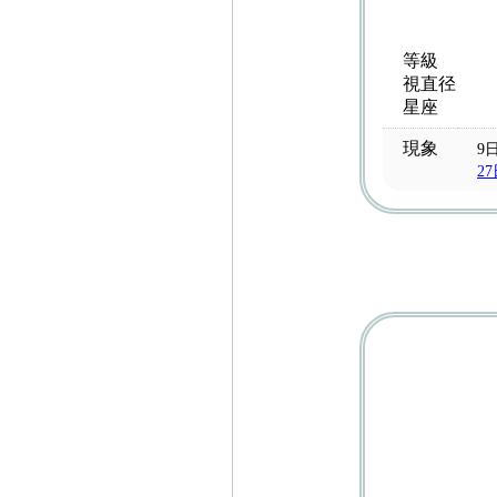
等級
視直径
星座
現象
9
2