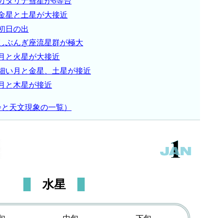
カタリナ彗星が6等台
金星と土星が大接近
初日の出
しぶんぎ座流星群が極大
月と火星が大接近
細い月と金星、土星が接近
月と木星が接近
齢と天文現象の一覧）
水星