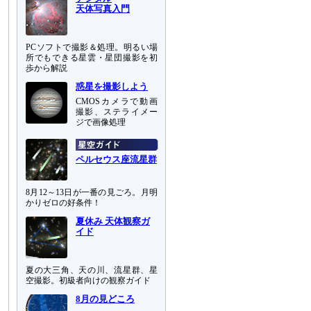
天体写真入門
PCソフトで撮影＆処理。明るい場
所でもできる星雲・星団撮影を初
歩から解説
惑星を撮影しよう
CMOSカメラで動画
撮影、ステライメー
ジで画像処理
ペルセウス座流星群
8月12～13日が一番の見ごろ。月明
かりゼロの好条件！
夏休み 天体観察ガ
イド
夏の大三角、天の川、流星群、星
空撮影。初級者向けの観察ガイド
8月の見どころ