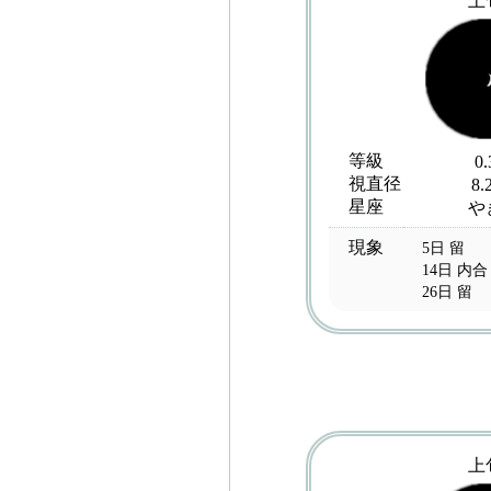
上
等級
0.
視直径
8.
星座
や
現象
5日 留
14日 内合
26日 留
上