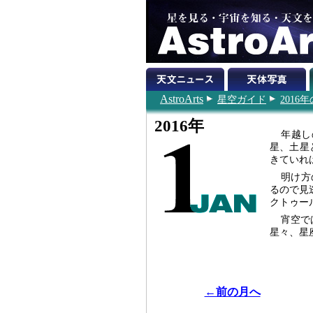
AstroArts
星空ガイド
2016
2016年
年越し
星、土星
きていれ
明け方
るので見
クトゥー
宵空で
星々、星
←前の月へ