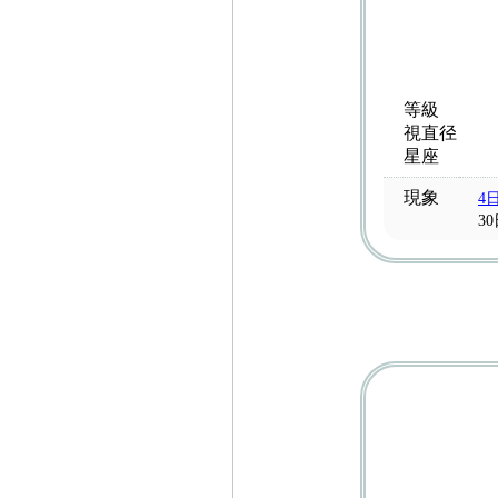
等級
視直径
星座
現象
4
3