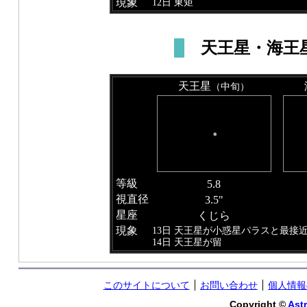
現象
12日 東矩
天王星・海王
天王星
（中旬）
等級
5.8
視直径
3.5"
星座
くじら
現象
13日 天王星が小惑星パラスと最接
14日 天王星が留
このサイトについて
お問い合わせ
個人情報
Copyright ©
Astr