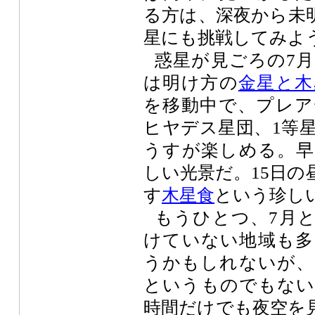
る方は、深夜から未
星にも挑戦してみよ
惑星が見ごろの7
は明け方の
金星と木
を移動中で、プレア
ヒヤデス星団、1等
うすが楽しめる。早
しい光景だ。15日の
す
木星食
という珍し
もうひとつ、7月
けていない地域も多
うかもしれないが、
というものでもない
時間だけでも夜空を