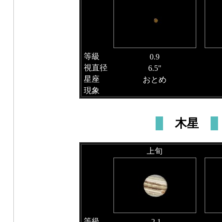
等級
0.9
視直径
6.5"
星座
おとめ
現象
木星
上旬
等級
-2.1