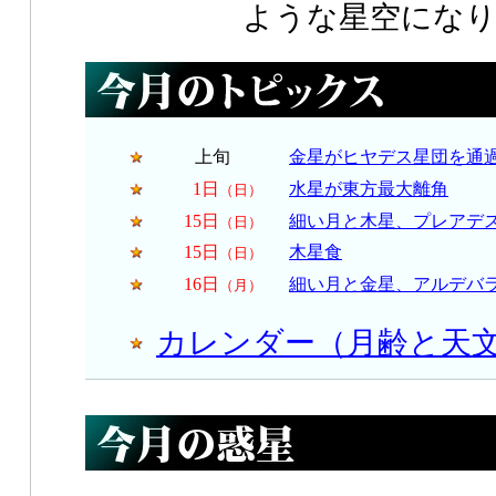
ような星空にな
上旬
金星がヒヤデス星団を通
1日
水星が東方最大離角
（日）
15日
細い月と木星、プレアデ
（日）
15日
木星食
（日）
16日
細い月と金星、アルデバ
（月）
カレンダー（月齢と天