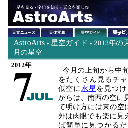
AstroArts
星空ガイド
2012年
月の星空
2012年
今月の上旬から中
をたくさん見るチャ
低空に
水星
を見つけ
からは、南西の空に
て明け方には東の空
外は肉眼でも楽に見
ば簡単に見つかるだ