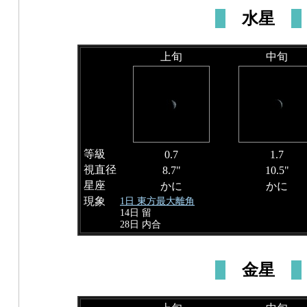
水星
上旬
中旬
等級
0.7
1.7
視直径
8.7"
10.5"
星座
かに
かに
現象
1日 東方最大離角
14日 留
28日 内合
金星