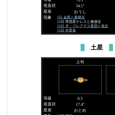
視直径
34.1"
星座
おうし
現象
1日 金星と最接近
12日 準惑星ケレスと最接近
15日 月・プレアデス星団と接近
15日 木星食
土星
上旬
等級
0.5
視直径
17.4"
星座
おとめ