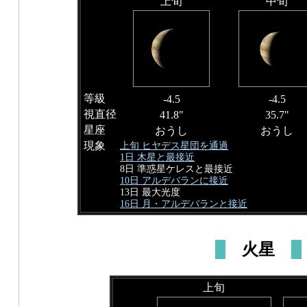
上旬
中旬
等級
-4.5
-4.5
視直径
41.8"
35.7"
星座
おうし
おうし
現象
上旬 ヒヤデス星団を通過
1日 木星と最接近
8日 準惑星ケレスと最接近
10日 アルデバランに接近
13日 最大光度
16日 月・アルデバランと接近
火星
上旬