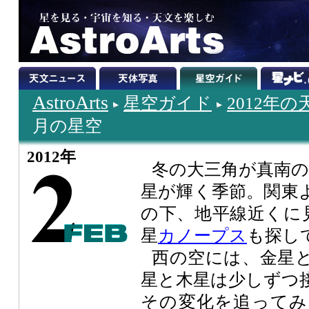
AstroArts
星空ガイド
2012年
月の星空
2012年
冬の大三角が真南の
星が輝く季節。関東
の下、地平線近くに
星
カノープス
も探し
西の空には、金星
星と木星は少しずつ
その変化を追ってみ