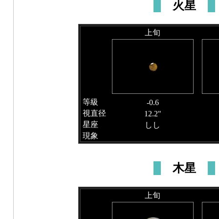
火星
上旬
等級
-0.6
視直径
12.2"
星座
しし
現象
木星
上旬