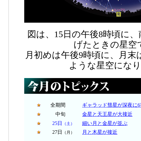
図は、15日の午後8時頃に
げたときの星空
月初めは午後9時頃に、月末
ような星空にな
全期間
ギャラッド彗星が深夜に6
中旬
金星と天王星が大接近
25日
細い月と金星が並ぶ
（土）
27日
月と木星が接近
（月）