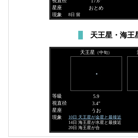
視直径
17.6"
星座
おとめ
現象
8日 留
天王星・海王
天王星
（中旬）
等級
5.9
視直径
3.4"
星座
うお
現象
10日 天王星が金星と最接近
14日 海王星が水星と最接近
20日 海王星が合