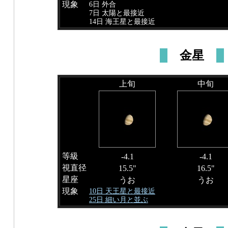
現象
6日 外合
7日 太陽と最接近
14日 海王星と最接近
金星
上旬
中旬
等級
-4.1
-4.1
視直径
15.5"
16.5"
星座
うお
うお
現象
10日 天王星と最接近
25日 細い月と並ぶ