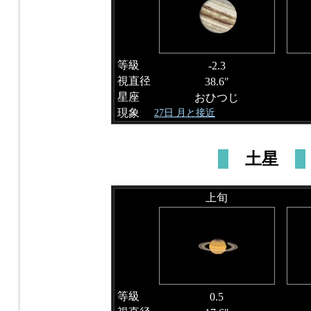
等級
-2.3
視直径
38.6"
星座
おひつじ
現象
27日 月と接近
土星
上旬
等級
0.5