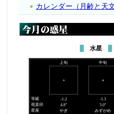
カレンダー（月齢と天
水星
上旬
中旬
等級
-1.2
-1.3
視直径
4.8"
5.0"
星座
やぎ
みずがめ