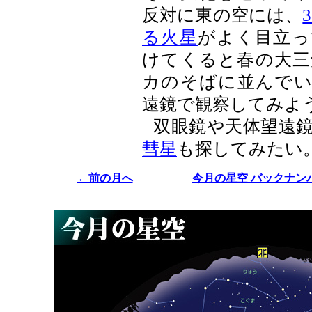
反対に東の空には、
る火星
がよく目立っ
けてくると春の大三
カのそばに並んでい
遠鏡で観察してみよ
双眼鏡や天体望遠
彗星
も探してみたい
←前の月へ
今月の星空 バックナン