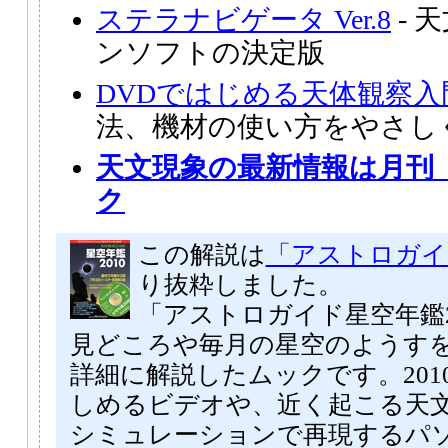
ステラナビゲータ Ver.8
- 
ンソフトの決定版
DVDではじめる天体観察入
法、機材の使い方をやさし
天文現象の最新情報は月刊
ク
この解説は
「アストロガイド
り抜粋しました。
「アストロガイド星空年鑑2
見どころや毎月の星空のようす
詳細に解説したムックです。201
しめるビデオや、近く起こる天
シミュレーションで再現するパ