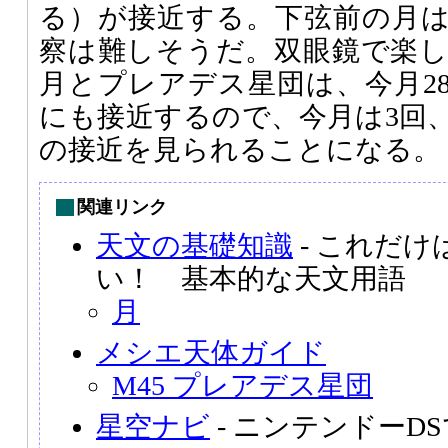
る）が接近する。下弦前の月
察は難しそうだ。双眼鏡で楽
月とプレアデス星団は、今月28
にも接近するので、今月は3回
の接近を見られることになる。
関連リンク
天文の基礎知識
- これだ
い！ 基本的な天文用語
月
メシエ天体ガイド
M45 プレアデス星団
星空ナビ
- ニンテンドーD