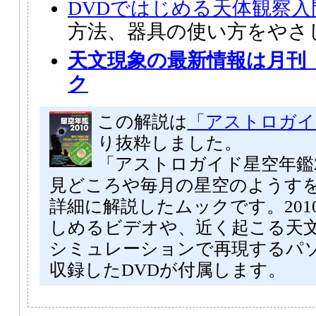
DVDではじめる天体観察入
方法、器具の使い方をやさ
天文現象の最新情報は月刊
ク
この解説は
「アストロガイド
り抜粋しました。
「アストロガイド星空年鑑2
見どころや毎月の星空のようす
詳細に解説したムックです。201
しめるビデオや、近く起こる天
シミュレーションで再現するパ
収録したDVDが付属します。