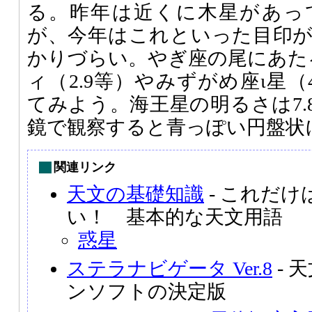
る。昨年は近くに木星があっ
が、今年はこれといった目印
かりづらい。やぎ座の尾にあた
ィ（2.9等）やみずがめ座ι星（
てみよう。海王星の明るさは7.
鏡で観察すると青っぽい円盤状
関連リンク
天文の基礎知識
- これだ
い！ 基本的な天文用語
惑星
ステラナビゲータ Ver.8
- 
ンソフトの決定版