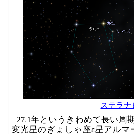
ステラナビ
27.1年というきわめて長い
変光星のぎょしゃ座ε星アルマ