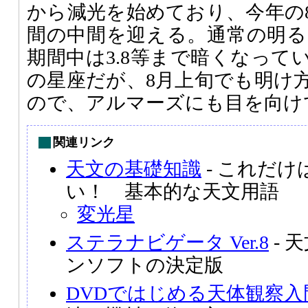
から減光を始めており、今年の
間の中間を迎える。通常の明るさ
期間中は3.8等まで暗くなって
の星座だが、8月上旬でも明け
ので、アルマーズにも目を向け
関連リンク
天文の基礎知識
- これだ
い！ 基本的な天文用語
変光星
ステラナビゲータ Ver.8
- 
ンソフトの決定版
DVDではじめる天体観察入