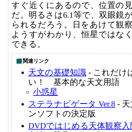
すぐ近くにあるので、位置の
だ。明るさは6.1等で、双眼鏡
られるだろう。日をあけて観
ようすがわかり、恒星ではな
できる。
関連リンク
天文の基礎知識
- これだ
い！ 基本的な天文用語
小惑星
ステラナビゲータ Ver.8
- 
ンソフトの決定版
DVDではじめる天体観察入