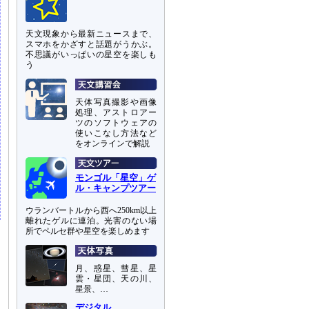
天文現象から最新ニュースまで、
スマホをかざすと話題がうかぶ。
不思議がいっぱいの星空を楽しも
う
天体写真撮影や画像
処理、アストロアー
ツのソフトウェアの
使いこなし方法など
をオンラインで解説
モンゴル「星空」ゲ
ル・キャンプツアー
ウランバートルから西へ250km以上
離れたゲルに連泊。光害のない場
所でペルセ群や星空を楽しめます
月、惑星、彗星、星
雲・星団、天の川、
星景、…
デジタル