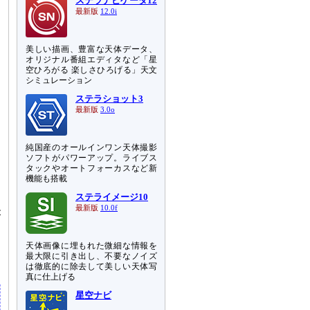
ステラナビゲータ12
最新版
12.0i
美しい描画、豊富な天体データ、
オリジナル番組エディタなど「星
空ひろがる 楽しさひろげる」天文
シミュレーション
ステラショット3
最新版
3.0o
純国産のオールインワン天体撮影
ソフトがパワーアップ。ライブス
タックやオートフォーカスなど新
機能も搭載
ステライメージ10
最新版
10.0f
が
て
あ
天体画像に埋もれた微細な情報を
、
最大限に引き出し、不要なノイズ
は徹底的に除去して美しい天体写
真に仕上げる
星空ナビ