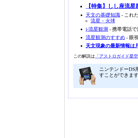
【特集】しし座流星
天文の基礎知識
- こ
流星・火球
i-流星観測
- 携帯電話
流星観測のすすめ
- 
天文現象の最新情報は
この解説は
「アストロガイド星空年
ニンテンドーDS
すことができま