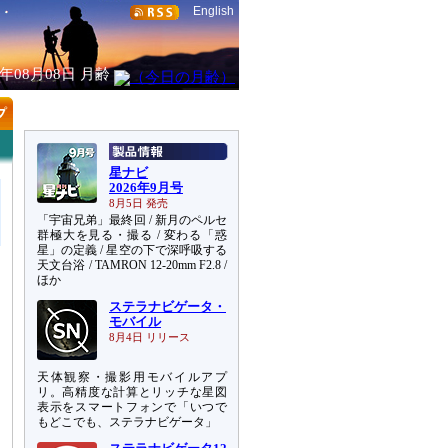
English
6年08月08日
月齢
星ナビ
2026年9月号
8月5日 発売
「宇宙兄弟」最終回 / 新月のペルセ
群極大を見る・撮る / 変わる「惑
星」の定義 / 星空の下で深呼吸する
天文台浴 / TAMRON 12-20mm F2.8 /
ほか
ステラナビゲータ・
モバイル
8月4日 リリース
天体観察・撮影用モバイルアプ
リ。高精度な計算とリッチな星図
表示をスマートフォンで「いつで
もどこでも、ステラナビゲータ」