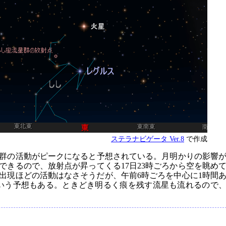
ステラナビゲータ Ver.8
で作成
流星群の活動がピークになると予想されている。月明かりの影響
できるので、放射点が昇ってくる17日23時ごろから空を眺め
大出現ほどの活動はなさそうだが、午前6時ごろを中心に1時間
という予想もある。ときどき明るく痕を残す流星も流れるので