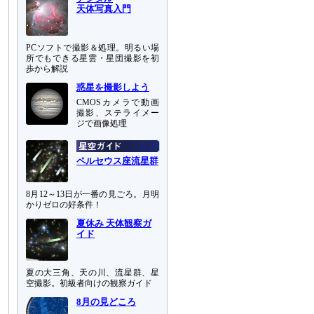
天体写真入門
PCソフトで撮影＆処理。明るい場
所でもできる星雲・星団撮影を初
歩から解説
惑星を撮影しよう
CMOSカメラで動画
撮影、ステライメー
ジで画像処理
ペルセウス座流星群
8月12～13日が一番の見ごろ。月明
かりゼロの好条件！
夏休み 天体観察ガ
イド
夏の大三角、天の川、流星群、星
空撮影。初級者向けの観察ガイド
8月の見どころ