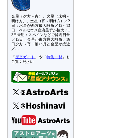
金星（夕方～宵）、火星（未明～
明け方）、土星（宵～明け方）／2
日：水星が西方最大離角／12～13
日：ペルセウス座流星群が極大／1
3日未明：スペインなどで皆既日食
／15日：金星が東方最大離角／16
日夕方～宵：細い月と金星が接近
／…
「
星空ガイド
」や「
特集一覧
」も
ご覧ください