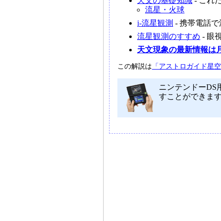
天文の基礎知識
- こ
流星・火球
i-流星観測
- 携帯電話
流星観測のすすめ
- 
天文現象の最新情報は
この解説は
「アストロガイド星空年
ニンテンドーDS
すことができま