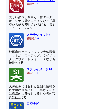
ステラナビゲータ12
最新版
12.0i
美しい描画、豊富な天体データ、
オリジナル番組エディタなど「星
空ひろがる 楽しさひろげる」天文
シミュレーション
ステラショット3
最新版
3.0o
純国産のオールインワン天体撮影
ソフトがパワーアップ。ライブス
タックやオートフォーカスなど新
機能も搭載
ステライメージ10
最新版
10.0f
発
月
す
天体画像に埋もれた微細な情報を
最大限に引き出し、不要なノイズ
は徹底的に除去して美しい天体写
真に仕上げる
星空ナビ