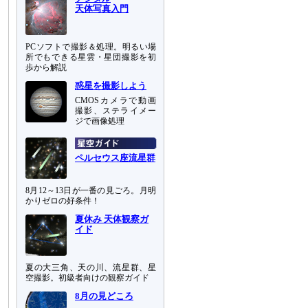
天体写真入門
PCソフトで撮影＆処理。明るい場
所でもできる星雲・星団撮影を初
歩から解説
惑星を撮影しよう
CMOSカメラで動画
撮影、ステライメー
ジで画像処理
ペルセウス座流星群
8月12～13日が一番の見ごろ。月明
かりゼロの好条件！
夏休み 天体観察ガ
イド
夏の大三角、天の川、流星群、星
空撮影。初級者向けの観察ガイド
8月の見どころ