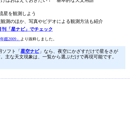
れだけはおぼえておきたい！ 基本的な天文用語
で流星を観測しよう
眼視観測のほか、写真やビデオによる観測方法も紹介
月刊「星ナビ」でチェック
鑑2009」
より抜粋しました。
用ソフト「
星空ナビ
」なら、夜空にかざすだけで星をさが
す。主な天文現象は、一覧から選ぶだけで再現可能です。