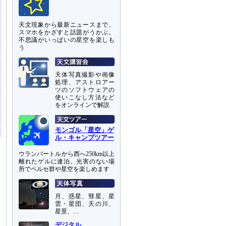
天文現象から最新ニュースまで、
スマホをかざすと話題がうかぶ。
不思議がいっぱいの星空を楽しも
う
天体写真撮影や画像
処理、アストロアー
ツのソフトウェアの
使いこなし方法など
をオンラインで解説
モンゴル「星空」ゲ
ル・キャンプツアー
ウランバートルから西へ250km以上
離れたゲルに連泊。光害のない場
所でペルセ群や星空を楽しめます
月、惑星、彗星、星
雲・星団、天の川、
星景、…
デジタル