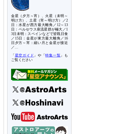
金星（夕方～宵）、火星（未明～
明け方）、土星（宵～明け方）／2
日：水星が西方最大離角／12～13
日：ペルセウス座流星群が極大／1
3日未明：スペインなどで皆既日食
／15日：金星が東方最大離角／16
日夕方～宵：細い月と金星が接近
／…
「
星空ガイド
」や「
特集一覧
」も
ご覧ください