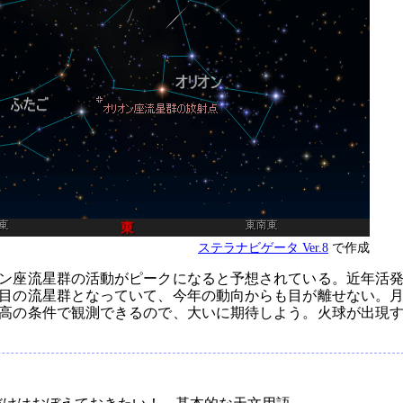
ステラナビゲータ Ver.8
で作成
リオン座流星群の活動がピークになると予想されている。近年活
目の流星群となっていて、今年の動向からも目が離せない。
高の条件で観測できるので、大いに期待しよう。火球が出現