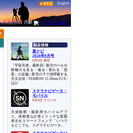
English
6年08月06日
月齢
星ナビ
2026年9月号
8月5日 発売
「宇宙兄弟」最終回 / 新月のペルセ
群極大を見る・撮る / 変わる「惑
星」の定義 / 星空の下で深呼吸する
天文台浴 / TAMRON 12-20mm F2.8 /
ほか
ステラナビゲータ・
モバイル
8月4日 リリース
天体観察・撮影用モバイルアプ
リ。高精度な計算とリッチな星図
表示をスマートフォンで「いつで
もどこでも、ステラナビゲータ」