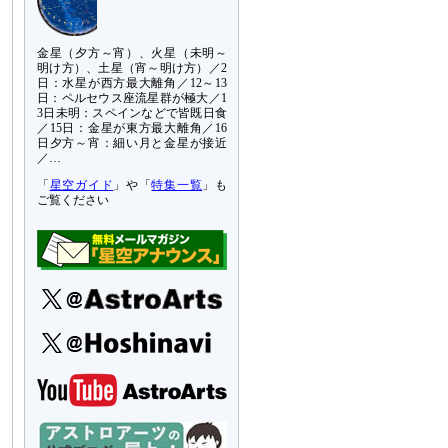
金星（夕方～宵）、火星（未明～
明け方）、土星（宵～明け方）／2
日：水星が西方最大離角／12～13
日：ペルセウス座流星群が極大／1
3日未明：スペインなどで皆既日食
／15日：金星が東方最大離角／16
日夕方～宵：細い月と金星が接近
／…
「
星空ガイド
」や「
特集一覧
」も
ご覧ください