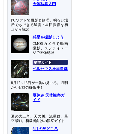
天体写真入門
PCソフトで撮影＆処理。明るい場
所でもできる星雲・星団撮影を初
歩から解説
惑星を撮影しよう
CMOSカメラで動画
撮影、ステライメー
ジで画像処理
ペルセウス座流星群
8月12～13日が一番の見ごろ。月明
かりゼロの好条件！
夏休み 天体観察ガ
イド
夏の大三角、天の川、流星群、星
空撮影。初級者向けの観察ガイド
8月の見どころ