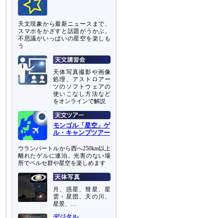
天文現象から最新ニュースまで、
スマホをかざすと話題がうかぶ。
不思議がいっぱいの星空を楽しも
う
天体写真撮影や画像
処理、アストロアー
ツのソフトウェアの
使いこなし方法など
をオンラインで解説
モンゴル「星空」ゲ
ル・キャンプツアー
ウランバートルから西へ250km以上
離れたゲルに連泊。光害のない場
所でペルセ群や星空を楽しめます
月、惑星、彗星、星
雲・星団、天の川、
星景、…
デジタル