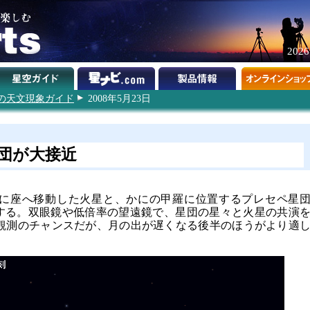
202
8年の天文現象ガイド
2008年5月23日
団が大接近
かに座へ移動した火星と、かにの甲羅に位置するプレセペ星
接近する。双眼鏡や低倍率の望遠鏡で、星団の星々と火星の共演
観測のチャンスだが、月の出が遅くなる後半のほうがより適