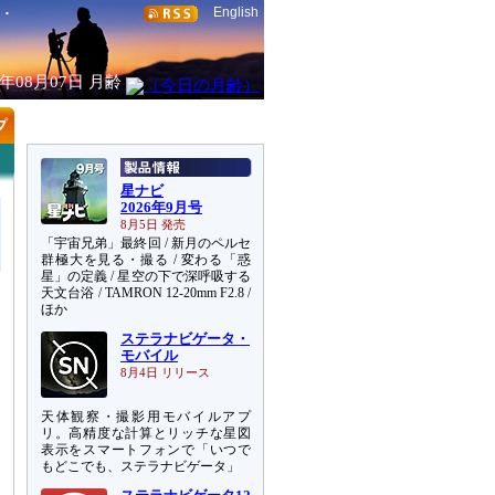
English
6年08月07日
月齢
星ナビ
2026年9月号
8月5日 発売
「宇宙兄弟」最終回 / 新月のペルセ
群極大を見る・撮る / 変わる「惑
星」の定義 / 星空の下で深呼吸する
天文台浴 / TAMRON 12-20mm F2.8 /
ほか
団
を
ステラナビゲータ・
モバイル
し
8月4日 リリース
天体観察・撮影用モバイルアプ
リ。高精度な計算とリッチな星図
表示をスマートフォンで「いつで
もどこでも、ステラナビゲータ」