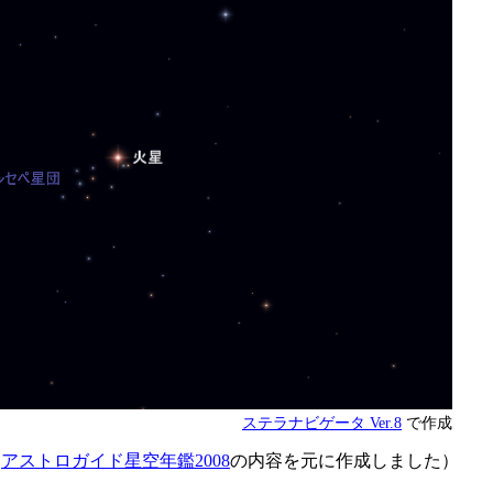
ステラナビゲータ Ver.8
で作成
は
アストロガイド星空年鑑2008
の内容を元に作成しました）