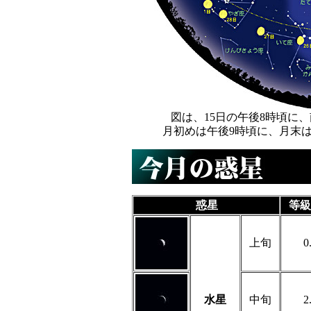
図は、15日の午後8時頃に
月初めは午後9時頃に、月末
惑星
等級
上旬
0
水星
中旬
2