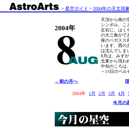
>
星空ガイド
>
2004年の天文現
天頂から南の
シンボル、こ
2004年
左右に、はく
の大三角がで
座のペガスス
います。西の
は沈んでしま
8月は、みず
北東から現わ
中旬のころは
～13日のペ
←前の月へ
2004年
1月
2月
3月
4月
今月の