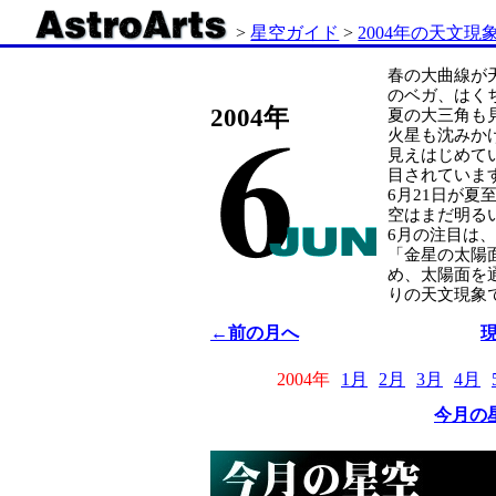
>
星空ガイド
>
2004年の天文現
春の大曲線が
のベガ、はく
2004年
夏の大三角も
火星も沈みか
見えはじめて
目されていま
6月21日が夏
空はまだ明る
6月の注目は
「金星の太陽
め、太陽面を
りの天文現象で
←前の月へ
2004年
1月
2月
3月
4月
今月の