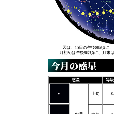
図は、15日の午後8時頃に
月初めは午後9時頃に、月末
惑星
等級
上旬
-0