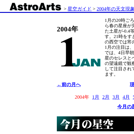
>
星空ガイド
>
2004年の天文現
1月の20時
ら春の星座が
2004年
た土星が-0.
す。21時を
の西空では宵
1月の注目は
では、4日早
星のセレスと
の望遠鏡で観
して注目され
ます。
←前の月へ
2004年
1月
2月
3月
4月
今月の