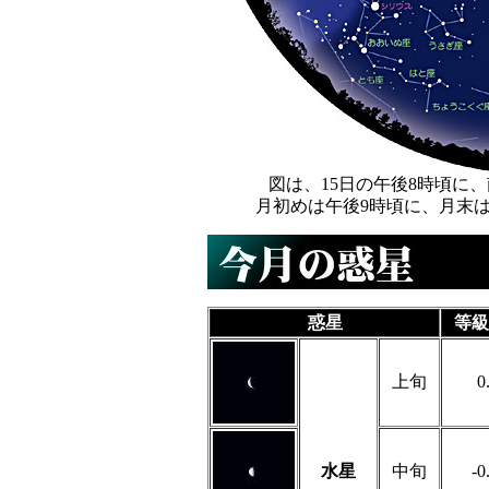
図は、15日の午後8時頃に
月初めは午後9時頃に、月末
惑星
等級
上旬
0
水星
中旬
-0