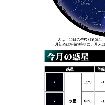
図は、15日の午後8時頃に
月初めは午後9時頃に、月末
惑星
等級
上旬
-1
水星
中旬
-1