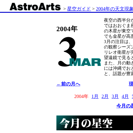
>
星空ガイド
>
2004年の天文現
夜空の西半分
ではおおぐま
2004年
の木星が東空
でも金星が高
3月の注目は
の観察シーズ
リレオ衛星が
望遠鏡で見る
また、月の動
には沖縄でお
と、話題が豊
←前の月へ
2004年
1月
2月
3月
4月
今月の