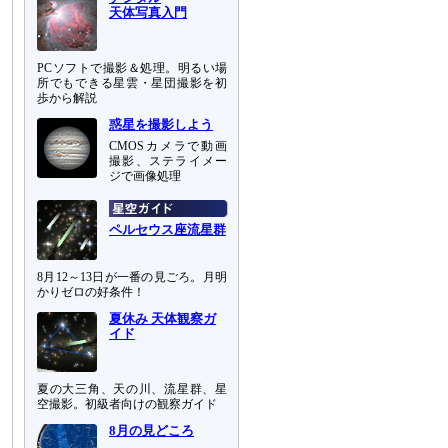
天体写真入門
PCソフトで撮影＆処理。明るい場
所でもできる星雲・星団撮影を初
歩から解説
惑星を撮影しよう
CMOSカメラで動画
撮影、ステライメー
ジで画像処理
ペルセウス座流星群
8月12～13日が一番の見ごろ。月明
かりゼロの好条件！
夏休み 天体観察ガ
イド
夏の大三角、天の川、流星群、星
空撮影。初級者向けの観察ガイド
8月の見どころ