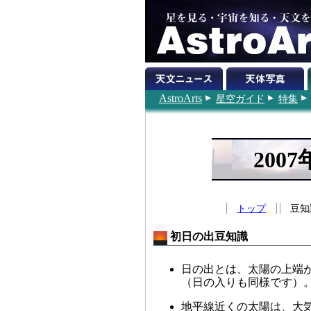
AstroArts
星空ガイド
特集
200
トップ
豆知
初日の出豆知識
日の出とは、太陽の上端
（日の入りも同様です）
地平線近くの太陽は、大