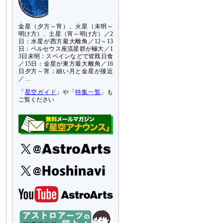
金星（夕方～宵）、火星（未明～
明け方）、土星（宵～明け方）／2
日：水星が西方最大離角／12～13
日：ペルセウス座流星群が極大／1
3日未明：スペインなどで皆既日食
／15日：金星が東方最大離角／16
日夕方～宵：細い月と金星が接近
／…
「
星空ガイド
」や「
特集一覧
」も
ご覧ください