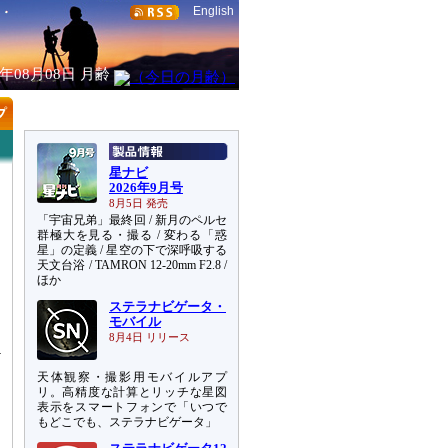
English
6年08月08日
月齢
星ナビ
2026年9月号
8月5日 発売
「宇宙兄弟」最終回 / 新月のペルセ
群極大を見る・撮る / 変わる「惑
星」の定義 / 星空の下で深呼吸する
天文台浴 / TAMRON 12-20mm F2.8 /
ほか
ステラナビゲータ・
モバイル
8月4日 リリース
天体観察・撮影用モバイルアプ
リ。高精度な計算とリッチな星図
表示をスマートフォンで「いつで
もどこでも、ステラナビゲータ」