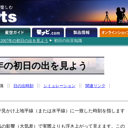
202
2007年の初日の出を見よう
初日の出豆知識
7年の初日の出を見よう
識
日の出時刻
シミュレーション
関連リンク
が見かけ上地平線（または水平線）に一致した時刻を指します
。
気の影響（大気差）で実際よりも浮き上がって見えます。この