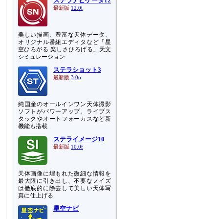
ステラナビゲータ12
最新版
12.0i
美しい描画、豊富な天体データ、
オリジナル番組エディタなど「星
空ひろがる 楽しさひろげる」天文
シミュレーション
ステラショット3
最新版
3.0o
純国産のオールインワン天体撮影
ソフトがパワーアップ。ライブス
タックやオートフォーカスなど新
）
機能も搭載
ステライメージ10
最新版
10.0f
天体画像に埋もれた微細な情報を
最大限に引き出し、不要なノイズ
は徹底的に除去して美しい天体写
真に仕上げる
星空ナビ