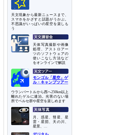
天文現象から最新ニュースまで、
スマホをかざすと話題がうかぶ。
不思議がいっぱいの星空を楽しも
う
天体写真撮影や画像
処理、アストロアー
ツのソフトウェアの
使いこなし方法など
をオンラインで解説
モンゴル「星空」ゲ
ル・キャンプツアー
ウランバートルから西へ250km以上
離れたゲルに連泊。光害のない場
所でペルセ群や星空を楽しめます
月、惑星、彗星、星
雲・星団、天の川、
星景、…
デジタル