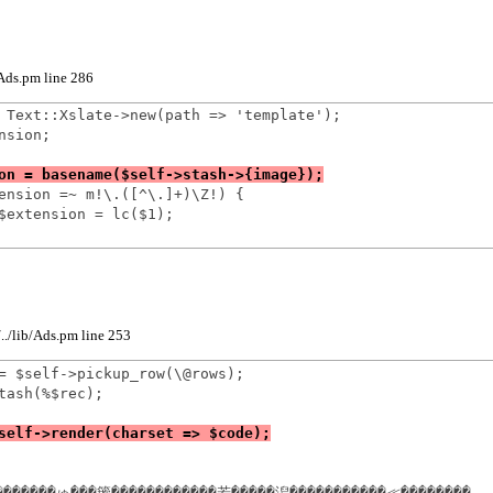
b/Ads.pm line 286
 Text::Xslate->new(path => 'template');

sion;

ension =~ m!\.([^\.]+)\Z!) {

$extension = lc($1);

../lib/Ads.pm line 253
= $self->pickup_row(\@rows);

tash(%$rec);
