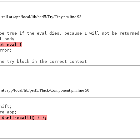
call at /app/local/lib/perl5/Try/Tiny.pm line 93
be true if the eval dies, because 1 will not be returned

ror;

t /app/local/lib/perl5/Plack/Component.pm line 50
ift;
