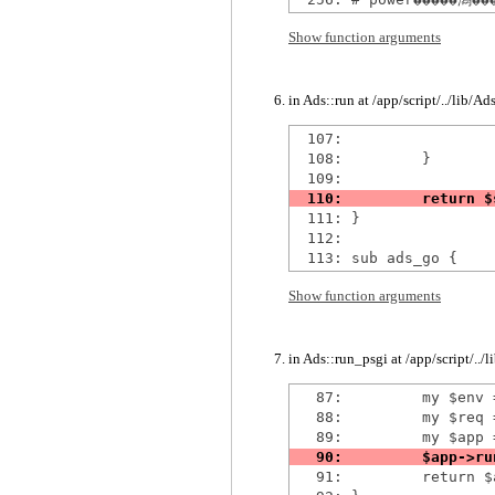
Show function arguments
in Ads::run at /app/script/../lib/A
  107:                 
  108:         }

  111: }

  112: 

Show function arguments
in Ads::run_psgi at /app/script/../
   87:         my $env =
   88:         my $req 
   91:         return $