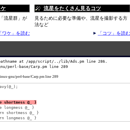
ワケ
流星をたくさん見るコツ
「流星群」が
見るために必要な準備や、流星を撮影する方
法など
「ワケ」を読む
「コツ」を読
athname at /app/script/../lib/Ads.pm line 286.

gnu/perl-base/Carp.pm line 289
-linux-gnu/perl-base/Carp.pm line 289
vy(@_);

e longmess @_ }

rn shortmess @_ }
