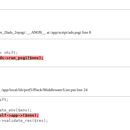
pt_2fads_2epsgi::__ANON__ at /app/script/ads.psgi line 8
t /app/local/lib/perl5/Plack/Middleware/Lint.pm line 24
ft;

->validate_res($res);
