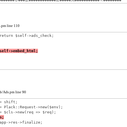
ds.pm line 110
return $self->ads_check;

lib/Ads.pm line 90
 shift;

= Plack::Request->new($env);

app->res->finalize;
