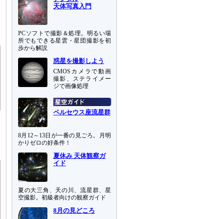
天体写真入門
PCソフトで撮影＆処理。明るい場
所でもできる星雲・星団撮影を初
歩から解説
惑星を撮影しよう
CMOSカメラで動画
撮影、ステライメー
ジで画像処理
ペルセウス座流星群
8月12～13日が一番の見ごろ。月明
かりゼロの好条件！
夏休み 天体観察ガ
イド
夏の大三角、天の川、流星群、星
空撮影。初級者向けの観察ガイド
8月の見どころ