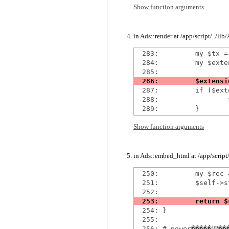
Show function arguments
in Ads::render at /app/script/../li
  283:         my $tx =
  284:         my $exten
  287:         if ($ext
  288:                 
Show function arguments
in Ads::embed_html at /app/script/
  250:         my $rec 
  251:         $self->s
  254: }

  255: 
