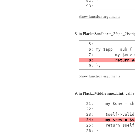
   92: }

Show function arguments
in Plack::Sandbox::_2fapp_2fscri
    5: 

    6: my $app = sub {

Show function arguments
in Plack::Middleware::Lint::call a
   21:     my $env = shi
   22: 

   25:     return $self
   26: }
