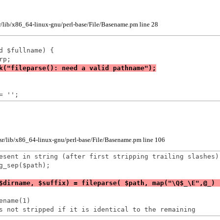
usr/lib/x86_64-linux-gnu/perl-base/File/Basename.pm line 28
d $fullname) {

usr/lib/x86_64-linux-gnu/perl-base/File/Basename.pm line 106
esent in string (after first stripping trailing slashes)

g_sep($path);

name(1)
