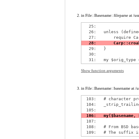
in File::Basename::fileparse at /
   25: 

   26:   unless (define
   29:   }

   30: 

Show function arguments
in File::Basename::basename at /
  103:   # character pr
  104:   _strip_trailin
  107: 

  108:   # From BSD base