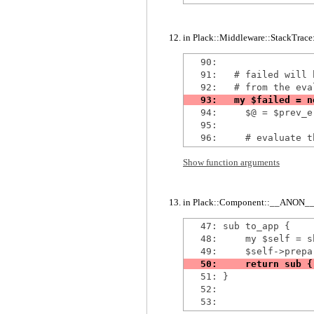
in Plack::Middleware::StackTrace::
   90: 

   91:   # failed will 
   94:     $@ = $prev_er
   95: 

Show function arguments
in Plack::Component::__ANON__ a
   47: sub to_app {

   48:     my $self = sh
   51: }

   52: 
