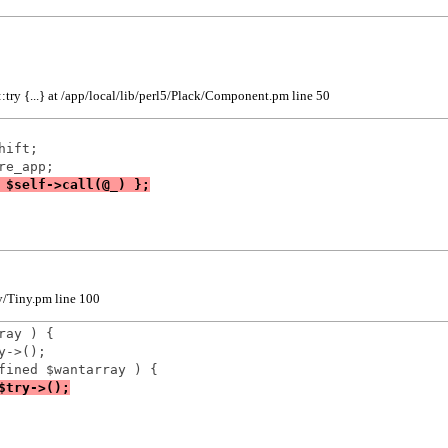
try {...} at /app/local/lib/perl5/Plack/Component.pm line 50
ift;

ry/Tiny.pm line 100
ay ) {

->();
