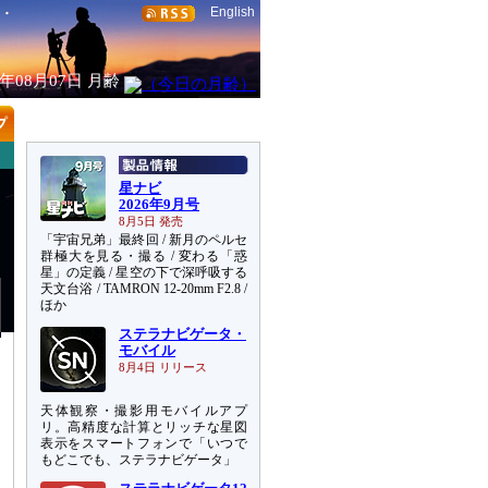
English
6年08月07日
月齢
星ナビ
2026年9月号
8月5日 発売
「宇宙兄弟」最終回 / 新月のペルセ
群極大を見る・撮る / 変わる「惑
星」の定義 / 星空の下で深呼吸する
天文台浴 / TAMRON 12-20mm F2.8 /
ほか
ステラナビゲータ・
モバイル
8月4日 リリース
天体観察・撮影用モバイルアプ
リ。高精度な計算とリッチな星図
表示をスマートフォンで「いつで
もどこでも、ステラナビゲータ」