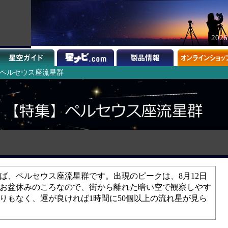
202
年 ペルセウス座流星群
ば、ペルセウス座流星群です。出現のピークは、8月12日
。お盆休みのころなので、街から離れた暗い空で観察しやす
りもなく、運が良ければ1時間に50個以上の流れ星が見ら