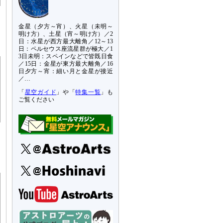
金星（夕方～宵）、火星（未明～
明け方）、土星（宵～明け方）／2
日：水星が西方最大離角／12～13
日：ペルセウス座流星群が極大／1
3日未明：スペインなどで皆既日食
／15日：金星が東方最大離角／16
日夕方～宵：細い月と金星が接近
／…
「
星空ガイド
」や「
特集一覧
」も
ご覧ください