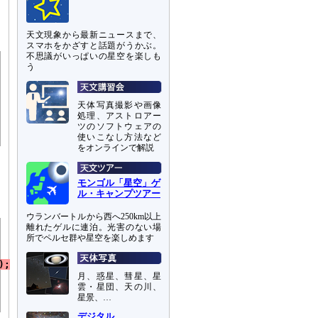
天文現象から最新ニュースまで、
スマホをかざすと話題がうかぶ。
不思議がいっぱいの星空を楽しも
う
天体写真撮影や画像
処理、アストロアー
ツのソフトウェアの
使いこなし方法など
をオンラインで解説
モンゴル「星空」ゲ
ル・キャンプツアー
ウランバートルから西へ250km以上
離れたゲルに連泊。光害のない場
所でペルセ群や星空を楽しめます
月、惑星、彗星、星
雲・星団、天の川、
星景、…
デジタル