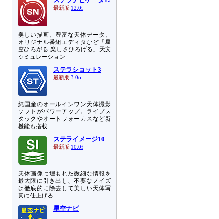
ステラナビゲータ12
最新版
12.0i
美しい描画、豊富な天体データ、
オリジナル番組エディタなど「星
空ひろがる 楽しさひろげる」天文
む
シミュレーション
ステラショット3
最新版
3.0o
純国産のオールインワン天体撮影
ソフトがパワーアップ。ライブス
タックやオートフォーカスなど新
機能も搭載
ステライメージ10
最新版
10.0f
天体画像に埋もれた微細な情報を
最大限に引き出し、不要なノイズ
は徹底的に除去して美しい天体写
真に仕上げる
星空ナビ