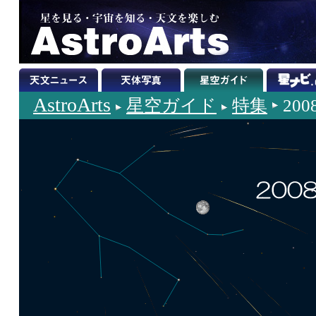
AstroArts
星空ガイド
特集
20