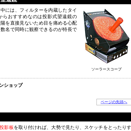
の中には、フィルターを内蔵したタイ
からおすすめなのは投影式望遠鏡の
太陽を直接見ないため目を痛める心配
複数名で同時に観察できるのが特長で
ソーラースコープ
ンショップ
ページの先頭へ
投影板
を取り付ければ、大勢で見たり、スケッチをとったり