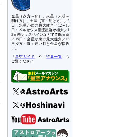
金星（夕方～宵）、火星（未明～
明け方）、土星（宵～明け方）／2
日：水星が西方最大離角／12～13
日：ペルセウス座流星群が極大／1
3日未明：スペインなどで皆既日食
／15日：金星が東方最大離角／16
日夕方～宵：細い月と金星が接近
／…
「
星空ガイド
」や「
特集一覧
」も
ご覧ください
す