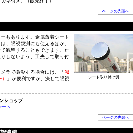
メガネ付き）
（販売終了）
ページの先頭へ
ターもあります。金属蒸着シート
」は、眼視観測にも使えるほか、
けて観望することもできます。た
たりしないよう、工夫して取り付
カメラで撮影する場合には、「
減
シート取り付け例
ー）
」が便利ですが、決して眼視
ンショップ
シート
ページの先頭へ
・望遠鏡