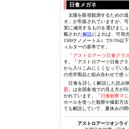
日食メガネ
太陽を眼視観測するための道
ネ」が市販されていますが、可
実に減光するものを選びましょ
載された
解説
によれば、可視光で
1500ナノメートル）で0.5%
ィルターの基準です。
「
アストロアーツ日食グラ
す。「アストロアーツ日食グラ
から入りこみにくくなっている
の光学製品と組み合わせて使っ
日食を詳しく解説した読み
図
」は全国各地での見え方が印
かれています。「
日食観察マニ
ホールを使った観察や撮影方法
ても解説していて、夏休みの間
アストロアーツオンライ