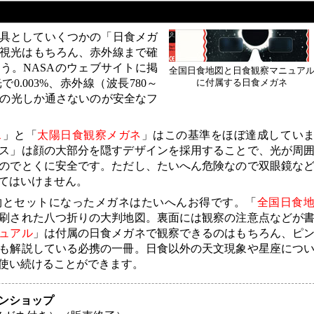
具としていくつかの「日食メガ
視光はもちろん、赤外線まで確
う。NASAのウェブサイトに掲
全国日食地図と日食観察マニュア
0.003%、赤外線（波長780～
に付属する日食メガネ
以下の光しか通さないのが安全なフ
ス
」と「
太陽日食観察メガネ
」はこの基準をほぼ達成してい
ス」は顔の大部分を隠すデザインを採用することで、光が周
のでとくに安全です。ただし、たいへん危険なので双眼鏡な
てはいけません。
物とセットになったメガネはたいへんお得です。「
全国日食
刷された八つ折りの大判地図。裏面には観察の注意点などが
ュアル
」は付属の日食メガネで観察できるのはもちろん、ピ
も解説している必携の一冊。日食以外の天文現象や星座につ
使い続けることができます。
ンショップ