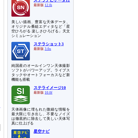
ステラナビゲータ12
最新版
12.0i
美しい描画、豊富な天体データ、
オリジナル番組エディタなど「星
空ひろがる 楽しさひろげる」天文
シミュレーション
ステラショット3
最新版
3.0o
純国産のオールインワン天体撮影
ソフトがパワーアップ。ライブス
タックやオートフォーカスなど新
機能も搭載
線
ステライメージ10
。
最新版
10.0f
ッ
天体画像に埋もれた微細な情報を
る
最大限に引き出し、不要なノイズ
は徹底的に除去して美しい天体写
真に仕上げる
星空ナビ