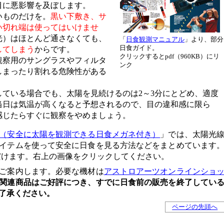
目に悪影響を及ぼします。
いものだけを。
黒い下敷き、サ
い切れ端は使ってはいけませ
光）はほとんど通さなくても、
「
日食観測マニュアル
」より、部分
日食ガイド。
してしまう
からです。
クリックするとpdf（960KB）にリ
観察用のサングラスやフィルタ
ンク
しまったり割れる危険性がある
している場合でも、太陽を見続けるのは2～3分にとどめ、適度
当日は気温が高くなると予想されるので、目の違和感に限ら
感じたらすぐに観察をやめましょう。
（安全に太陽を観測できる日食メガネ付き）
」では、太陽光
イテムを使って安全に日食を見る方法などをまとめています
ただけます。右上の画像をクリックしてください。
ご案内します。必要な機材は
アストロアーツオンラインショ
関連商品はご好評につき、すでに日食前の販売を終了してい
了承ください。
ページの先頭へ