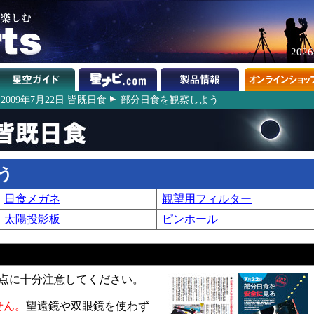
202
2009年7月22日 皆既日食
部分日食を観察しよう
う
日食メガネ
観望用フィルター
太陽投影板
ピンホール
点に十分注意してください。
せん。
望遠鏡や双眼鏡を使わず