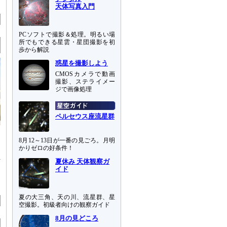
天体写真入門
PCソフトで撮影＆処理。明るい場
所でもできる星雲・星団撮影を初
歩から解説
惑星を撮影しよう
CMOSカメラで動画
撮影、ステライメー
ジで画像処理
ペルセウス座流星群
8月12～13日が一番の見ごろ。月明
かりゼロの好条件！
夏休み 天体観察ガ
イド
夏の大三角、天の川、流星群、星
空撮影。初級者向けの観察ガイド
8月の見どころ