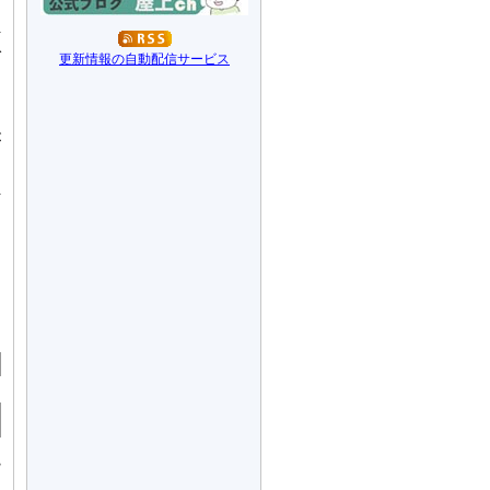
ス
計
ダ
更新情報の自動配信サービス
す
が
観
同