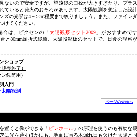
見ないので安全ですが、望遠鏡の口径が大きすぎたり、プラ
れていると発火のおそれがあります。太陽観測を想定した設
ンズの光景は4～5cm程度まで絞りましょう。また、ファイン
つけてください。
場合は、ビクセンの「
太陽観察セット2009
」がおすすめで
台と80mm屈折式鏡筒、太陽投影板のセットで、日食の観察
ンショップ
（販売終了）
セン鏡筒用）
測入門
た太陽観測
ページの先頭へ
を置くと像ができる「
ピンホール
」の原理を使うのも有効な
穴に光を通すほかにも、地面に写る木漏れ日も欠けた太陽と