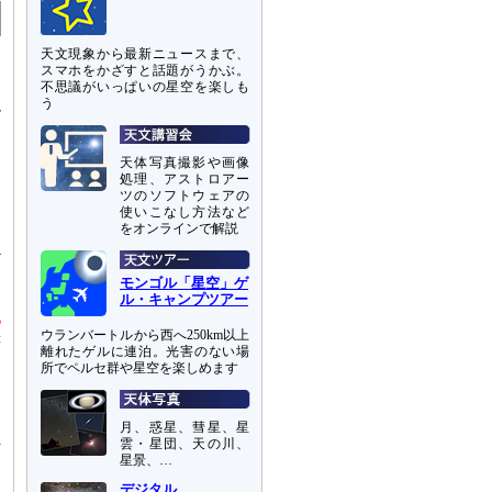
天文現象から最新ニュースまで、
スマホをかざすと話題がうかぶ。
不思議がいっぱいの星空を楽しも
う
ル
天体写真撮影や画像
処理、アストロアー
ツのソフトウェアの
ま
使いこなし方法など
をオンラインで解説
囲
ど
モンゴル「星空」ゲ
ル・キャンプツアー
地
ウランバートルから西へ250km以上
書
離れたゲルに連泊。光害のない場
ン
所でペルセ群や星空を楽しめます
い
月、惑星、彗星、星
雲・星団、天の川、
星景、…
デジタル