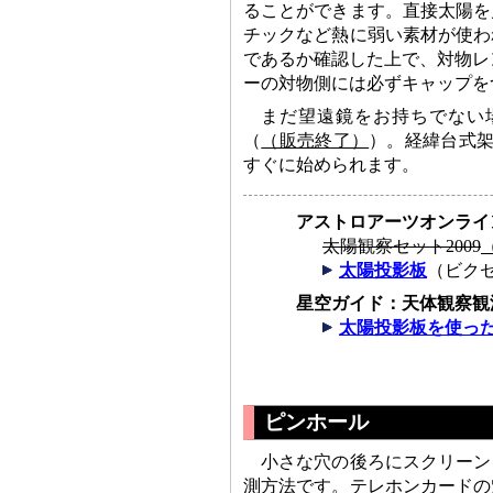
ることができます。直接太陽を
チックなど熱に弱い素材が使わ
であるか確認した上で、対物レ
ーの対物側には必ずキャップを
まだ望遠鏡をお持ちでない
（
（販売終了）
）。経緯台式架
すぐに始められます。
アストロアーツオンライ
太陽観察セット2009
太陽投影板
（ビク
星空ガイド：天体観察観
太陽投影板を使っ
ピンホール
小さな穴の後ろにスクリーン
測方法です。テレホンカードの