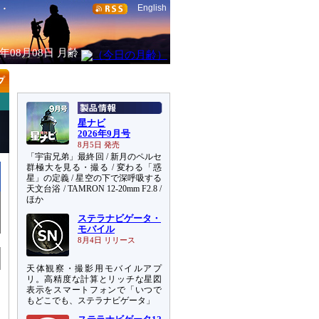
English
6年08月08日
月齢
星ナビ
2026年9月号
8月5日 発売
「宇宙兄弟」最終回 / 新月のペルセ
群極大を見る・撮る / 変わる「惑
星」の定義 / 星空の下で深呼吸する
天文台浴 / TAMRON 12-20mm F2.8 /
ほか
ステラナビゲータ・
モバイル
8月4日 リリース
天体観察・撮影用モバイルアプ
リ。高精度な計算とリッチな星図
表示をスマートフォンで「いつで
もどこでも、ステラナビゲータ」