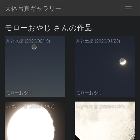
天体写真ギャラリー
Togg
navig
モローおやじ さんの作品
月と水星 (2026/02/19)
月と土星 (2026/01/23)
モローおやじ
モローおやじ
レグルス食 (2026/01/07)
レグルス食 (2026/01/07)