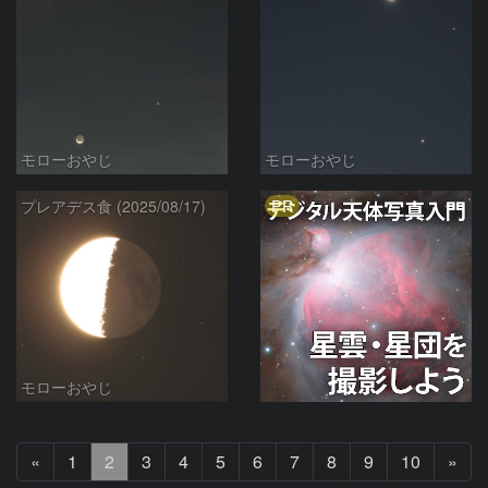
モローおやじ
モローおやじ
PR
プレアデス食 (2025/08/17)
モローおやじ
前
次
«
1
2
3
4
5
6
7
8
9
10
»
へ
へ