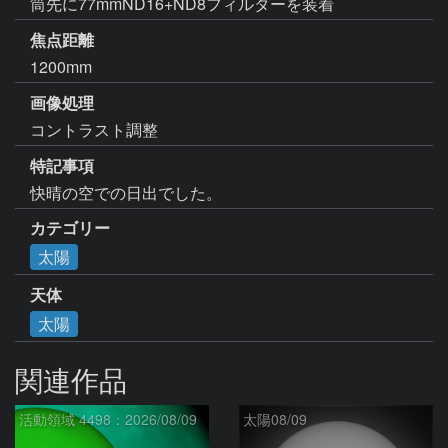
筒先に77mmND16+ND8フィルターを装着
焦点距離
1200mm
画像処理
コントラスト調整
特記事項
快晴の空での日出でした。
カテゴリー
太陽
天体
太陽
関連作品
活動領域 4498：2026/08/09
太陽08/09