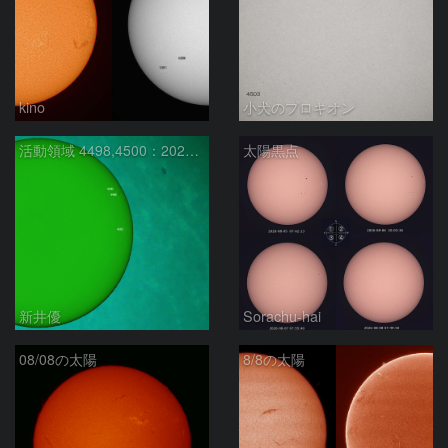
kino
小犬のプロキオン
活動領域 4498,4500：2026/08/08
太陽黒点
新井優
Sorachu-hai
08/08の太陽
8/8の太陽