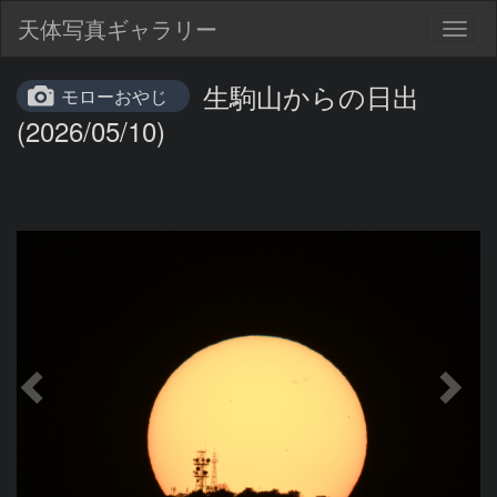
天体写真ギャラリー
Togg
navig
生駒山からの日出
モローおやじ
(2026/05/10)