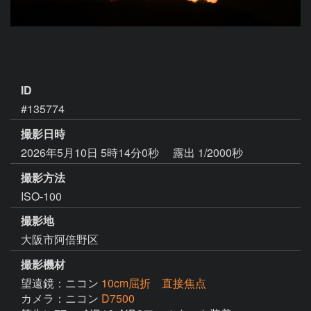
ID
#135774
撮影日時
2026年5月10日 5時14分0秒
露出 1/2000秒
撮影方法
ISO-100
撮影地
大阪市阿倍野区
撮影機材
望遠鏡：ニコン
10cm屈折 直接焦点
カメラ：ニコン
D7500