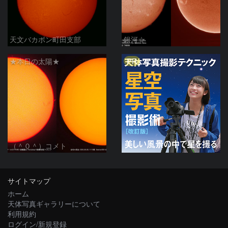
天文バカボン町田支部
銀河☆
PR
★本日の太陽★
（＾０＾）コメト
サイトマップ
ホーム
天体写真ギャラリーについて
利用規約
ログイン/新規登録