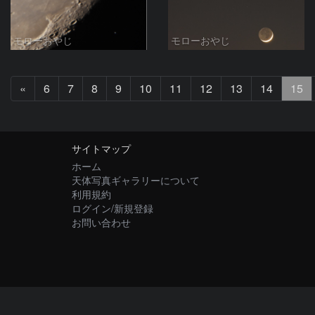
モローおやじ
モローおやじ
前
«
6
7
8
9
10
11
12
13
14
15
へ
サイトマップ
ホーム
天体写真ギャラリーについて
利用規約
ログイン/新規登録
お問い合わせ