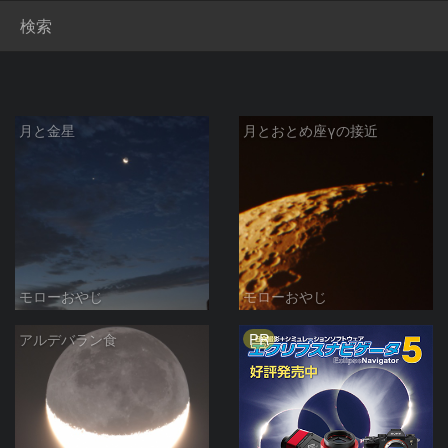
検索
月と金星
月とおとめ座γの接近
モローおやじ
モローおやじ
PR
アルデバラン食