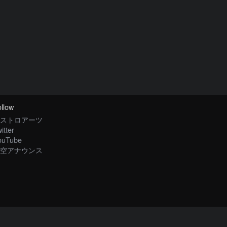
llow
ストロアーツ
itter
ouTube
空アナウンス