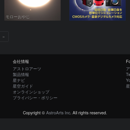
モローおやじ
»
会社情報
Fo
アストロアーツ
ア
製品情報
Tw
星ナビ
Y
星空ガイド
星
オンラインショップ
プライバシー・ポリシー
Copyright ©
AstroArts Inc
. All rights reserved.