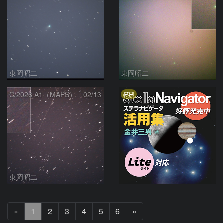
東岡昭二
東岡昭二
PR
C/2026 A1（MAPS） 02/13
東岡昭二
次
«
1
2
3
4
5
6
»
へ