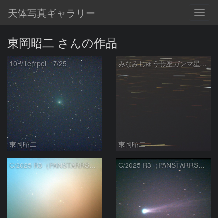
天体写真ギャラリー
Togg
navig
東岡昭二 さんの作品
10P/Tempel 7/25
みなみじゅうじ座ガンマ星（ガクルックス）
東岡昭二
東岡昭二
C/2025 R3（PANSTARRS） 05/10
C/2025 R3（PANSTARRS） 04/17