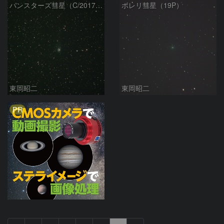
パンスターズ彗星（C/2017 K2）
ボレリ彗星（19P）
東岡昭二
東岡昭二
PR