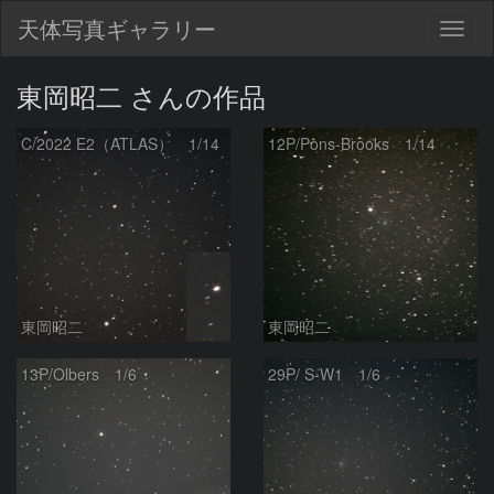
天体写真ギャラリー
Togg
navig
東岡昭二 さんの作品
C/2022 E2（ATLAS） 1/14
12P/Pons-Brooks 1/14
東岡昭二
東岡昭二
13P/Olbers 1/6
29P/ S-W1 1/6