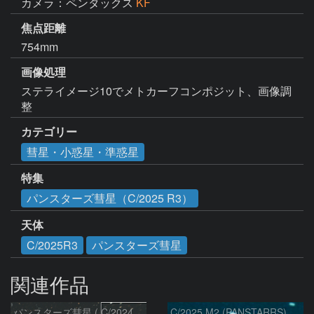
カメラ：ペンタックス
KF
焦点距離
754mm
画像処理
ステライメージ10でメトカーフコンポジット、画像調
整
カテゴリー
彗星・小惑星・準惑星
特集
パンスターズ彗星（C/2025 R3）
天体
C/2025R3
パンスターズ彗星
関連作品
パンスターズ彗星 ( C/2024R4 )：2026/07/27
C/2025 M2 (PANSTARRS)