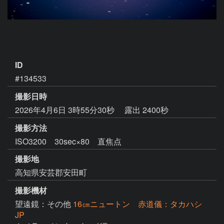
ID
#134533
撮影日時
2026年4月6日 3時55分30秒
露出 2400秒
撮影方法
ISO3200 30sec×80 直焦点
撮影地
高知県安芸郡安田町
撮影機材
望遠鏡：その他
16㎝ニュートン 赤道儀：タカハシ
JP