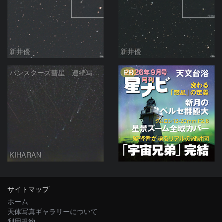
新井優
新井優
PR
パンスターズ彗星 連続写真 再処理
KIHARAN
サイトマップ
ホーム
天体写真ギャラリーについて
利用規約