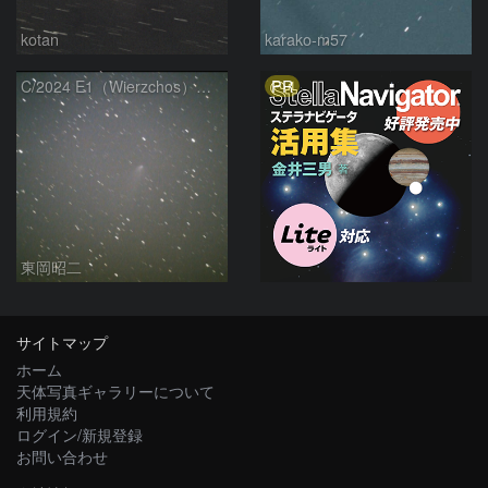
kotan
karako-m57
PR
C/2024 E1（Wierzchos） 03/21
東岡昭二
サイトマップ
ホーム
天体写真ギャラリーについて
利用規約
ログイン/新規登録
お問い合わせ