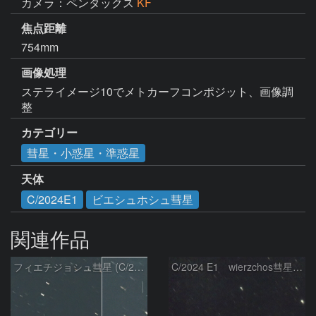
カメラ：ペンタックス
KF
焦点距離
754mm
画像処理
ステライメージ10でメトカーフコンポジット、画像調
整
カテゴリー
彗星・小惑星・準惑星
天体
C/2024E1
ビエシュホシュ彗星
関連作品
フィエチジョシュ彗星 (C/2024E1)：2026/04/02
C/2024 E1 wierzchos彗星（3/22）