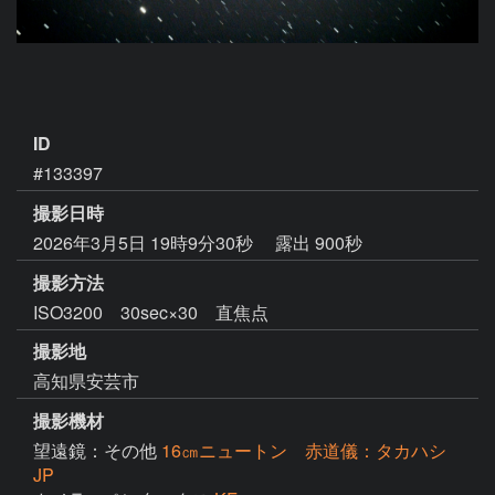
ID
#133397
撮影日時
2026年3月5日 19時9分30秒
露出 900秒
撮影方法
ISO3200 30sec×30 直焦点
撮影地
高知県安芸市
撮影機材
望遠鏡：その他
16㎝ニュートン 赤道儀：タカハシ
JP