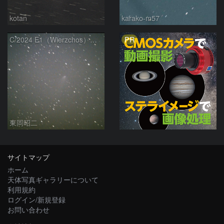
kotan
karako-m57
PR
C/2024 E1（Wierzchos） 03/21
東岡昭二
サイトマップ
ホーム
天体写真ギャラリーについて
利用規約
ログイン/新規登録
お問い合わせ