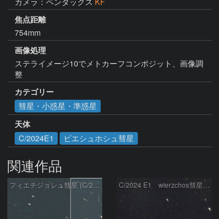
カメラ：ペンタックス
KF
焦点距離
754mm
画像処理
ステライメージ10でメトカーフコンポジット、画像調
整
カテゴリー
彗星・小惑星・準惑星
天体
C/2024E1
ビエシュホシュ彗星
関連作品
フィエチジョシュ彗星 (C/2024E1)：2026/04/02
C/2024 E1 wierzchos彗星（3/22）