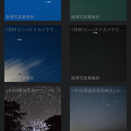
南博写真事務所
南博写真事務所
1月31コンパクトカメラでも写るZTF彗星
1月30コンパクトカメラでも写るZTF彗星
南博写真事務所
南博写真事務所
4月9日翠波高原のワシントン桜と日周運動
1月3日翠波高原西峰頂上から見た冬の大三角とオリオン座