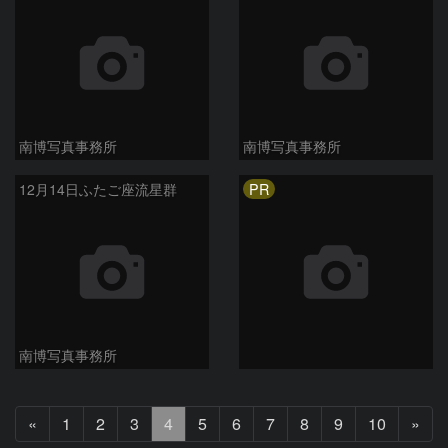
南博写真事務所
南博写真事務所
PR
12月14日ふたご座流星群
南博写真事務所
前
次
«
1
2
3
4
5
6
7
8
9
10
»
へ
へ