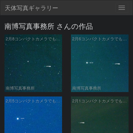
天体写真ギャラリー
Togg
navig
南博写真事務所 さんの作品
2月8コンパクトカメラでも写るZTF彗星
2月6コンパクトカメラでも写るZTF彗星
南博写真事務所
南博写真事務所
2月5コンパクトカメラでも写るZTF彗星
2月1コンパクトカメラでも写るZTF彗星