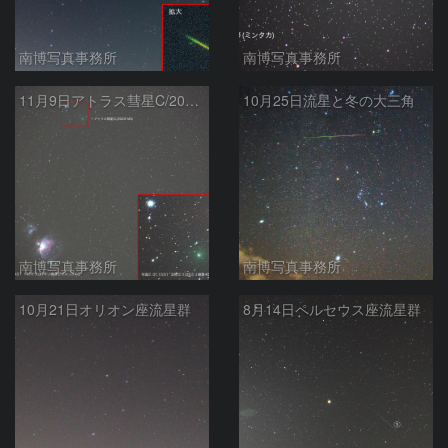
南博写真事務所
南博写真事務所
11月9日アトラス彗星C/2020 M3とオリオン座大星雲
10月25日流星と冬の大三角
南博写真事務所
南博写真事務所
10月21日オリオン座流星群
8月14日ペルセウス座流星群