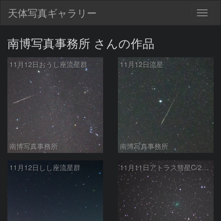
天体写真ギャラリー
Togg
navig
南博写真事務所 さんの作品
11月12日おうし座流星群
11月12日流星
南博写真事務所
南博写真事務所
11月12日しし座流星群
11月11日アトラス彗星C/2020 M3