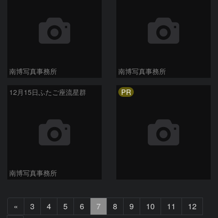
南博写真事務所
南博写真事務所
PR
12月15日ふたご座流星群
南博写真事務所
前
«
3
4
5
6
7
8
9
10
11
12
へ